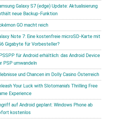
amsung Galaxy S7 (edge) Update: Aktualisierung
nthält neue Backup-Funktion
okémon GO macht reich
alaxy Note 7: Eine kostenfreie microSD-Karte mit
56 Gigabyte für Vorbesteller?
PSSPP für Android erhältlich: das Android Device
ur PSP umwandeln
rlebnisse und Chancen im Dolly Casino Österreich
leash Your Luck with Slotomania's Thrilling Free
ame Experience
ngriff auf Android geplant: Windows Phone ab
ofort kostenlos