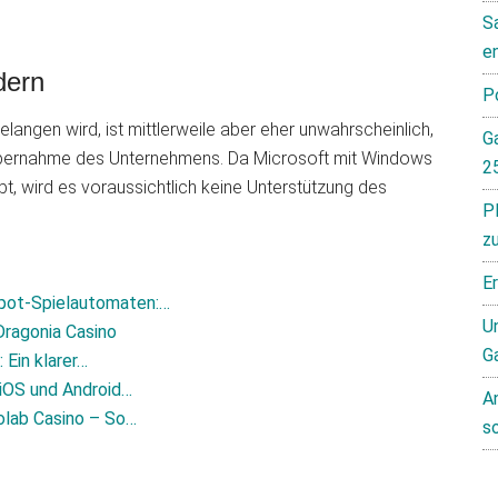
S
e
dern
P
angen wird, ist mittlerweile aber eher unwahrscheinlich,
G
 Übernahme des Unternehmens. Da Microsoft mit Windows
2
t, wird es voraussichtlich keine Unterstützung des
P
z
E
pot-Spielautomaten:…
Un
Dragonia Casino
G
Ein klarer…
 iOS und Android…
A
olab Casino – So…
s