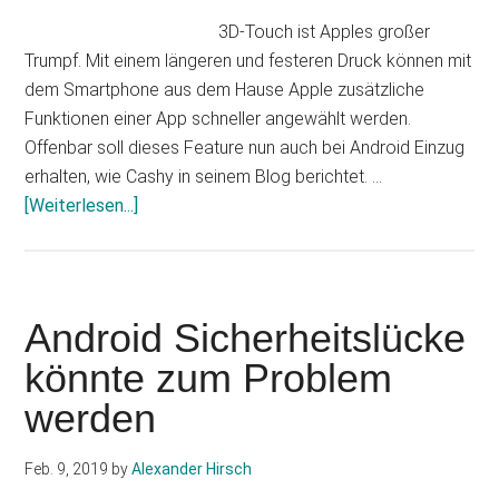
3D-Touch ist Apples großer
Trumpf. Mit einem längeren und festeren Druck können mit
dem Smartphone aus dem Hause Apple zusätzliche
Funktionen einer App schneller angewählt werden.
Offenbar soll dieses Feature nun auch bei Android Einzug
erhalten, wie Cashy in seinem Blog berichtet. …
Infos
[Weiterlesen...]
zum
Plugin
Android
Q:
Android Sicherheitslücke
Kommt
könnte zum Problem
Apples
werden
3D-
Touch?
Feb. 9, 2019
by
Alexander Hirsch