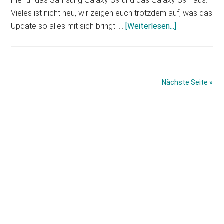
Pie für das Samsung Galaxy S9 und das Galaxy S9+ aus.
Vieles ist nicht neu, wir zeigen euch trotzdem auf, was das
Infos
Update so alles mit sich bringt. …
[Weiterlesen...]
zum
Plugin
Galaxy
S9
Nächste Seite »
und
Galaxy
Haupt-
S9
Plus:
Sidebar
Dritte
Beta
von
Android
Pie
ist
da