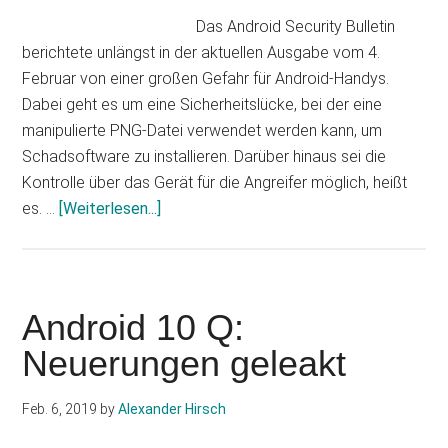
Das Android Security Bulletin
berichtete unlängst in der aktuellen Ausgabe vom 4.
Februar von einer großen Gefahr für Android-Handys.
Dabei geht es um eine Sicherheitslücke, bei der eine
manipulierte PNG-Datei verwendet werden kann, um
Schadsoftware zu installieren. Darüber hinaus sei die
Kontrolle über das Gerät für die Angreifer möglich, heißt
Infos
es. …
[Weiterlesen...]
zum
Plugin
Android
Sicherheitslücke
Android 10 Q:
könnte
Neuerungen geleakt
zum
Problem
Feb. 6, 2019
by
Alexander Hirsch
werden