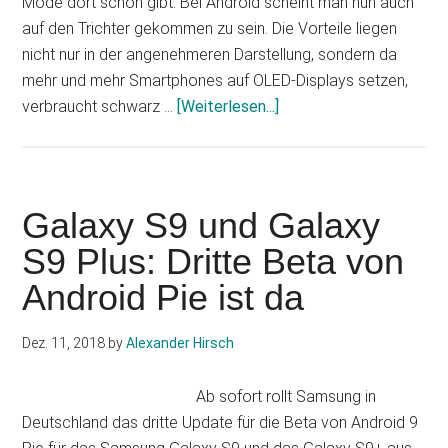
Mode dort schon gibt. Bei Android scheint man nun auch
auf den Trichter gekommen zu sein. Die Vorteile liegen
nicht nur in der angenehmeren Darstellung, sondern da
mehr und mehr Smartphones auf OLED-Displays setzen,
Infos
verbraucht schwarz …
[Weiterlesen...]
zum
Plugin
Android
Q:
Galaxy S9 und Galaxy
Dark
S9 Plus: Dritte Beta von
Mode
Android Pie ist da
soll
systemweit
kommen
Dez. 11, 2018
by
Alexander Hirsch
Ab sofort rollt Samsung in
Deutschland das dritte Update für die Beta von Android 9