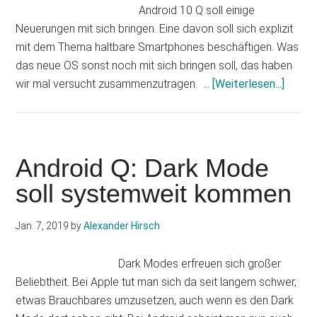
Android 10 Q soll einige
Neuerungen mit sich bringen. Eine davon soll sich explizit
mit dem Thema haltbare Smartphones beschäftigen. Was
das neue OS sonst noch mit sich bringen soll, das haben
Infos
wir mal versucht zusammenzutragen. …
[Weiterlesen...]
zum
Plugin
Androi
10
Android Q: Dark Mode
Q:
soll systemweit kommen
Neuer
geleak
Jan. 7, 2019
by
Alexander Hirsch
Dark Modes erfreuen sich großer
Beliebtheit. Bei Apple tut man sich da seit langem schwer,
etwas Brauchbares umzusetzen, auch wenn es den Dark