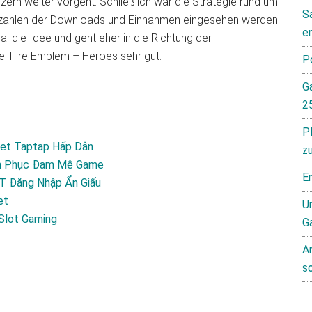
zern weiter vorgeht. Schließlich war die Strategie rund um
S
hszahlen der Downloads und Einnahmen eingesehen werden.
e
l die Idee und geht eher in die Richtung der
bei Fire Emblem – Heroes sehr gut.
P
G
2
P
bet Taptap Hấp Dẫn
z
nh Phục Đam Mê Game
E
T Đăng Nhập Ẩn Giấu
et
Un
 Slot Gaming
G
A
s