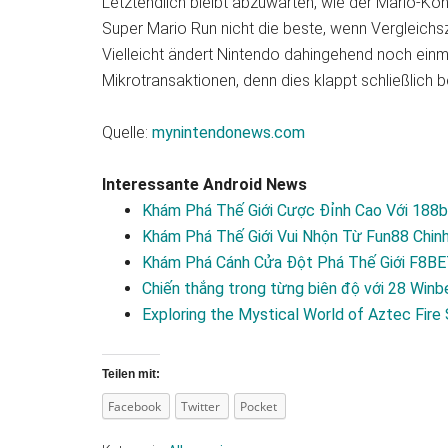
Letztendlich bleibt abzuwarten, wie der Mario-Kon
Super Mario Run nicht die beste, wenn Vergleic
Vielleicht ändert Nintendo dahingehend noch einma
Mikrotransaktionen, denn dies klappt schließlich 
Quelle:
mynintendonews.com
Interessante Android News
Khám Phá Thế Giới Cược Đỉnh Cao Với 188
Khám Phá Thế Giới Vui Nhộn Từ Fun88 Chi
Khám Phá Cánh Cửa Đột Phá Thế Giới F8BE
Chiến thắng trong từng biên độ với 28 Winb
Exploring the Mystical World of Aztec Fire
Teilen mit:
Facebook
Twitter
Pocket