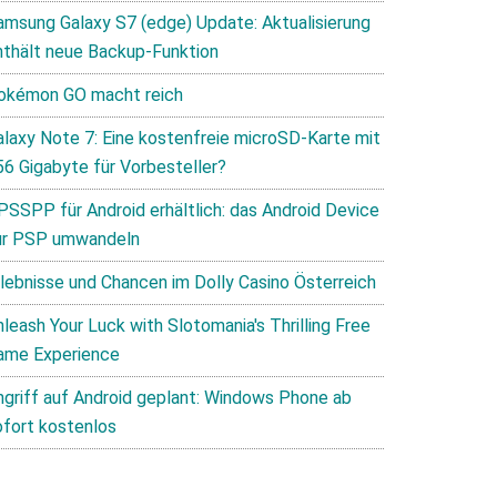
amsung Galaxy S7 (edge) Update: Aktualisierung
nthält neue Backup-Funktion
okémon GO macht reich
alaxy Note 7: Eine kostenfreie microSD-Karte mit
56 Gigabyte für Vorbesteller?
PSSPP für Android erhältlich: das Android Device
ur PSP umwandeln
rlebnisse und Chancen im Dolly Casino Österreich
leash Your Luck with Slotomania's Thrilling Free
ame Experience
ngriff auf Android geplant: Windows Phone ab
ofort kostenlos