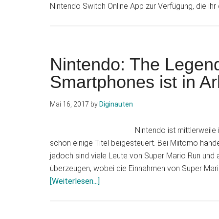
Nintendo Switch Online App zur Verfügung, die ih
Nintendo: The Legend
Smartphones ist in Ar
Mai 16, 2017
by
Diginauten
Nintendo ist mittlerweil
schon einige Titel beigesteuert. Bei Miitomo han
jedoch sind viele Leute von Super Mario Run und
überzeugen, wobei die Einnahmen von Super Mario
Infos
[Weiterlesen...]
zum
Plugin
Nintendo: