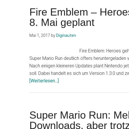
The
Fire Emblem – Heroe
Legend
8. Mai geplant
of
Zelda
Mai 1, 2017
by
Diginauten
für
Smartphones
Fire Emblem: Heroes geh
ist
Super Mario Run deutlich öfters heruntergeladen w
in
Nach einigen kleineren Updates plant Nintendo je
Arbeit
soll. Dabei handelt es sich um Version 1.3.0 und 
Infos
[Weiterlesen...]
zum
Plugin
Fire
Emblem
Super Mario Run: Meh
–
Downloads, aber tro
Heroes: