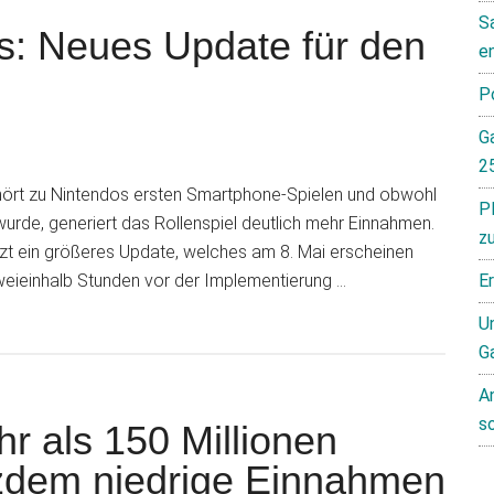
S
s: Neues Update für den
e
P
G
2
ört zu Nintendos ersten Smartphone-Spielen und obwohl
P
urde, generiert das Rollenspiel deutlich mehr Einnahmen.
z
tzt ein größeres Update, welches am 8. Mai erscheinen
zweieinhalb Stunden vor der Implementierung …
E
Un
G
A
s
r als 150 Millionen
tzdem niedrige Einnahmen