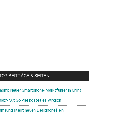
es
TOP BEITRÄGE & SEITEN
iaomi: Neuer Smartphone-Marktführer in China
laxy S7: So viel kostet es wirklich
amsung stellt neuen Designchef ein