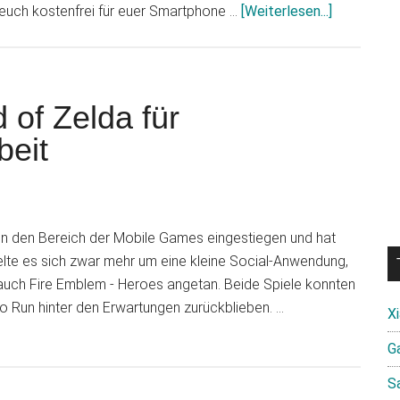
Infos
r euch kostenfrei für euer Smartphone …
[Weiterlesen...]
zum
Plugin
Nintendo
Switch:
 of Zelda für
Die
beit
Online-
App
ist
für
e in den Bereich der Mobile Games eingestiegen und hat
Smartphon
delte es sich zwar mehr um eine kleine Social-Anwendung,
und
 auch Fire Emblem - Heroes angetan. Beide Spiele konnten
Tablets
 Run hinter den Erwartungen zurückblieben. …
verfügbar
X
Ga
S