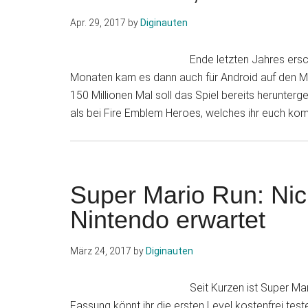
Neues
Apr. 29, 2017
by
Diginauten
Update
für
Ende letzten Jahres ersc
den
Monaten kam es dann auch für Android auf den Ma
8.
150 Millionen Mal soll das Spiel bereits herunter
Mai
als bei Fire Emblem Heroes, welches ihr euch komp
geplant
Super Mario Run: Nich
Nintendo erwartet
März 24, 2017
by
Diginauten
Seit Kurzen ist Super Mar
Fassung könnt ihr die ersten Level kostenfrei test