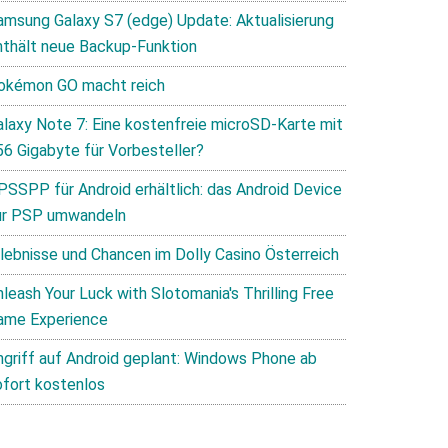
amsung Galaxy S7 (edge) Update: Aktualisierung
nthält neue Backup-Funktion
okémon GO macht reich
alaxy Note 7: Eine kostenfreie microSD-Karte mit
56 Gigabyte für Vorbesteller?
PSSPP für Android erhältlich: das Android Device
ur PSP umwandeln
rlebnisse und Chancen im Dolly Casino Österreich
leash Your Luck with Slotomania's Thrilling Free
ame Experience
ngriff auf Android geplant: Windows Phone ab
ofort kostenlos