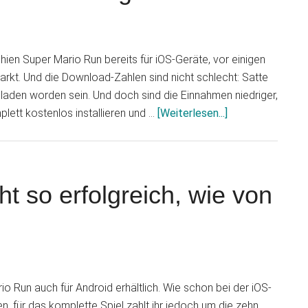
hien Super Mario Run bereits für iOS-Geräte, vor einigen
rkt. Und die Download-Zahlen sind nicht schlecht: Satte
geladen worden sein. Und doch sind die Einnahmen niedriger,
Infos
lett kostenlos installieren und …
[Weiterlesen...]
zum
Plugin
Super
Mario
t so erfolgreich, wie von
Run:
Mehr
als
150
Millionen
io Run auch für Android erhältlich. Wie schon bei der iOS-
Downloads,
en, für das komplette Spiel zahlt ihr jedoch um die zehn