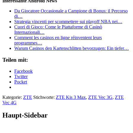
Interessante Android News
Da Giocatore Occasionale a Campione di Bonus: il Percorso
di…
Strategia vincenti per scommettere sui playoff NBA nei…
Cuori di Gioco: Come le Piattaforme di Casinò
Internazionali…
Comment les casinos en ligne réinventent leurs
programmes…
Warum Casinos den Kartenschlitten bevorzugen: Ein tiefer…
Teilen mit:
Facebook
Twitter
Pocket
Kategorie:
ZTE
Stichworte:
ZTE Kis 3 Max
,
ZTE Vec 3G
,
ZTE
Vec 4G
Haupt-Sidebar