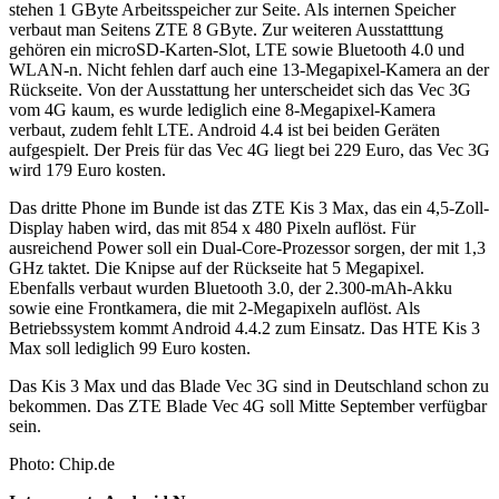
stehen 1 GByte Arbeitsspeicher zur Seite. Als internen Speicher
verbaut man Seitens ZTE 8 GByte. Zur weiteren Ausstatttung
gehören ein microSD-Karten-Slot, LTE sowie Bluetooth 4.0 und
WLAN-n. Nicht fehlen darf auch eine 13-Megapixel-Kamera an der
Rückseite. Von der Ausstattung her unterscheidet sich das Vec 3G
vom 4G kaum, es wurde lediglich eine 8-Megapixel-Kamera
verbaut, zudem fehlt LTE. Android 4.4 ist bei beiden Geräten
aufgespielt. Der Preis für das Vec 4G liegt bei 229 Euro, das Vec 3G
wird 179 Euro kosten.
Das dritte Phone im Bunde ist das ZTE Kis 3 Max, das ein 4,5-Zoll-
Display haben wird, das mit 854 x 480 Pixeln auflöst. Für
ausreichend Power soll ein Dual-Core-Prozessor sorgen, der mit 1,3
GHz taktet. Die Knipse auf der Rückseite hat 5 Megapixel.
Ebenfalls verbaut wurden Bluetooth 3.0, der 2.300-mAh-Akku
sowie eine Frontkamera, die mit 2-Megapixeln auflöst. Als
Betriebssystem kommt Android 4.4.2 zum Einsatz. Das HTE Kis 3
Max soll lediglich 99 Euro kosten.
Das Kis 3 Max und das Blade Vec 3G sind in Deutschland schon zu
bekommen. Das ZTE Blade Vec 4G soll Mitte September verfügbar
sein.
Photo: Chip.de