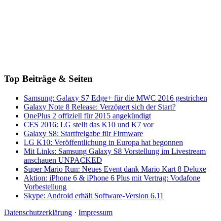
Top Beiträge & Seiten
Samsung: Galaxy S7 Edge+ für die MWC 2016 gestrichen
Galaxy Note 8 Release: Verzögert sich der Start?
OnePlus 2 offiziell für 2015 angekündigt
CES 2016: LG stellt das K10 und K7 vor
Galaxy S8: Startfreigabe für Firmware
LG K10: Veröffentlichung in Europa hat begonnen
Mit Links: Samsung Galaxy S8 Vorstellung im Livestream
anschauen UNPACKED
Super Mario Run: Neues Event dank Mario Kart 8 Deluxe
Aktion: iPhone 6 & iPhone 6 Plus mit Vertrag: Vodafone
Vorbestellung
Skype: Android erhält Software-Version 6.11
Datenschutzerklärung
·
Impressum