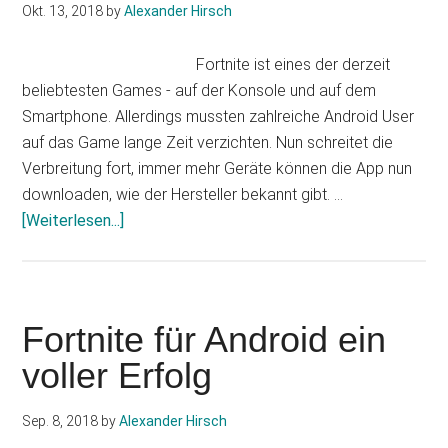
Okt. 13, 2018
by
Alexander Hirsch
Fortnite ist eines der derzeit
beliebtesten Games - auf der Konsole und auf dem
Smartphone. Allerdings mussten zahlreiche Android User
auf das Game lange Zeit verzichten. Nun schreitet die
Verbreitung fort, immer mehr Geräte können die App nun
downloaden, wie der Hersteller bekannt gibt. …
Infos
[Weiterlesen...]
zum
Plugin
Fortnite
für
Fortnite für Android ein
Android:
voller Erfolg
Mehr
Geräte
Sep. 8, 2018
by
Alexander Hirsch
kommen