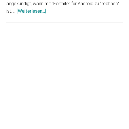
angekündigt, wann mit "Fortnite" für Android zu "rechnen"
Infos
ist. …
[Weiterlesen...]
zum
Plugin
Fortnite
für
Haupt-
Android:
Sidebar
Ist
es
schon
bald
soweit?