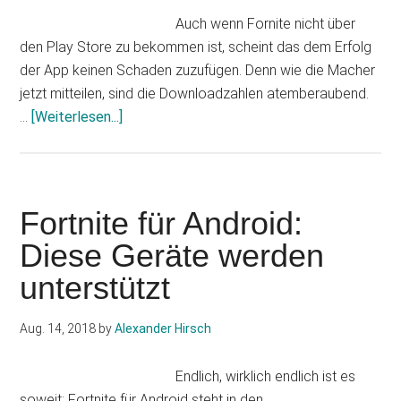
nun
Auch wenn Fornite nicht über
in
den Play Store zu bekommen ist, scheint das dem Erfolg
den
der App keinen Schaden zuzufügen. Denn wie die Macher
Genuss
jetzt mitteilen, sind die Downloadzahlen atemberaubend.
Infos
…
[Weiterlesen...]
zum
Plugin
Fortnite
für
Fortnite für Android:
Android
Diese Geräte werden
ein
unterstützt
voller
Erfolg
Aug. 14, 2018
by
Alexander Hirsch
Endlich, wirklich endlich ist es
soweit: Fortnite für Android steht in den