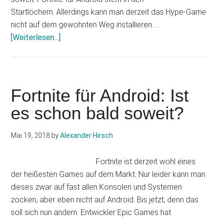
Startlöchern. Allerdings kann man derzeit das Hype-Game
nicht auf dem gewohnten Weg installieren. …
Infos
[Weiterlesen...]
zum
Plugin
Fortnite
für
Fortnite für Android: Ist
Android:
es schon bald soweit?
Diese
Geräte
Mai 19, 2018
by
Alexander Hirsch
werden
unterstützt
Fortnite ist derzeit wohl eines
der heißesten Games auf dem Markt. Nur leider kann man
dieses zwar auf fast allen Konsolen und Systemen
zocken, aber eben nicht auf Android. Bis jetzt, denn das
soll sich nun ändern. Entwickler Epic Games hat