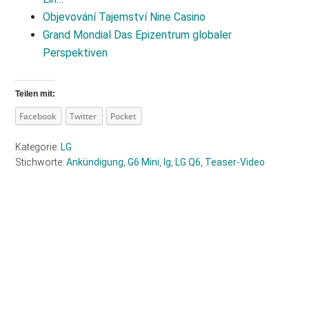
Objevování Tajemství Nine Casino
Grand Mondial Das Epizentrum globaler
Perspektiven
Teilen mit:
Facebook
Twitter
Pocket
Kategorie:
LG
Stichworte:
Ankündigung
,
G6 Mini
,
lg
,
LG Q6
,
Teaser-Video
Haupt-
Sidebar