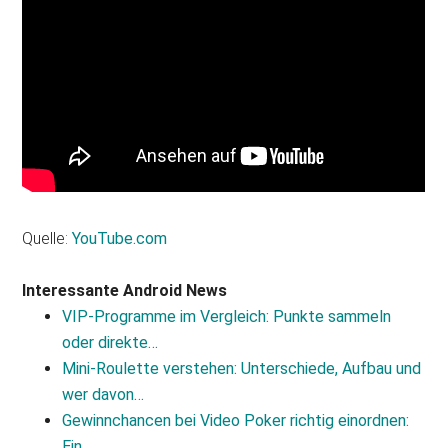
Quelle:
YouTube.com
Interessante Android News
VIP-Programme im Vergleich: Punkte sammeln
oder direkte…
Mini-Roulette verstehen: Unterschiede, Aufbau und
wer davon…
Gewinnchancen bei Video Poker richtig einordnen:
Ein…