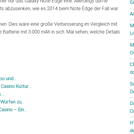
er nur das Galaxy Note Edge inne. Allerdings dürfte
G
s abzusenken, wie es 2014 beim Note Edge der Fall war.
A
en. Dies wäre eine große Verbesserung im Vergleich mit
M
Batterie mit 3.000 mAh in sich. Mal sehen, welche Details
L
M
O
C
d
mpo und…
S
 Casino Kultur…
D
s…
n Würfen zu…
D
Casino – Ein…
C
H
d