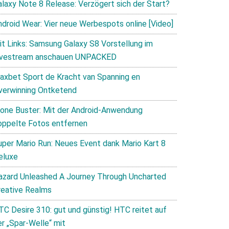
alaxy Note 8 Release: Verzögert sich der Start?
ndroid Wear: Vier neue Werbespots online [Video]
it Links: Samsung Galaxy S8 Vorstellung im
ivestream anschauen UNPACKED
axbet Sport de Kracht van Spanning en
verwinning Ontketend
lone Buster: Mit der Android-Anwendung
oppelte Fotos entfernen
uper Mario Run: Neues Event dank Mario Kart 8
eluxe
azard Unleashed A Journey Through Uncharted
reative Realms
TC Desire 310: gut und günstig! HTC reitet auf
er „Spar-Welle“ mit