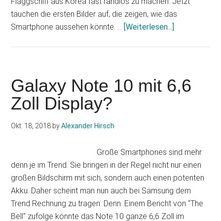
Flaggschiff aus Korea fast randlos zu machen. Jetzt
tauchen die ersten Bilder auf, die zeigen, wie das
Infos
Smartphone aussehen könnte. …
[Weiterlesen...]
zum
Plugin
Galaxy
S10:
Galaxy Note 10 mit 6,6
So
Zoll Display?
könnte
es
Okt. 18, 2018
by
Alexander Hirsch
aussehen
Große Smartphones sind mehr
denn je im Trend. Sie bringen in der Regel nicht nur einen
großen Bildschirm mit sich, sondern auch einen potenten
Akku. Daher scheint man nun auch bei Samsung dem
Trend Rechnung zu tragen. Denn: Einem Bericht von "The
Bell" zufolge könnte das Note 10 ganze 6,6 Zoll im