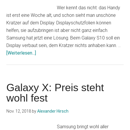
Wer kennt das nicht: das Handy
ist erst eine Woche alt, und schon sieht man unschöne
Kratzer auf dem Display. Displayschutzfolien können
helfen, sie aufzubringen ist aber nicht ganz einfach.
Samsung hat jetzt eine Lösung. Beim Galaxy S10 soll ein
Display verbaut sein, dem Kratzer nichts anhaben kann. …
Infos
[Weiterlesen...]
zum
Plugin
Galaxy
S10:
Galaxy X: Preis steht
Bekommt
wohl fest
es
ein
Nov. 12, 2018
by
Alexander Hirsch
kratzerresistentes
Display?
Samsung bringt wohl aller