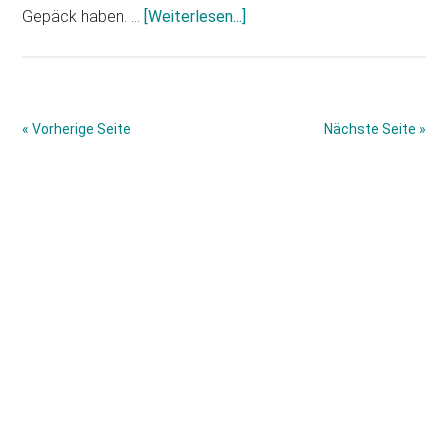
Infos
Gepäck haben. …
[Weiterlesen...]
zum
Plugin
Galaxy
Note
« Vorherige Seite
Nächste Seite »
10
mit
Haupt-
6,6
Zoll
Sidebar
Display?