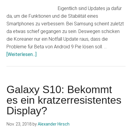
Eigentlich sind Updates ja dafür
da, um die Funktionen und die Stabilität eines
Smartphones zu verbessern. Bei Samsung scheint zuletzt
da etwas schief gegangen zu sein. Deswegen schicken
die Koreaner nur ein Notfall Update raus, dass die
Probleme für Beta von Android 9 Pie lösen soll. …
Infos
[Weiterlesen...]
zum
Plugin
Galaxy
S9:
Galaxy S10: Bekommt
Notfall-
es ein kratzerresistentes
Update
Display?
kommt
Nov. 23, 2018
by
Alexander Hirsch