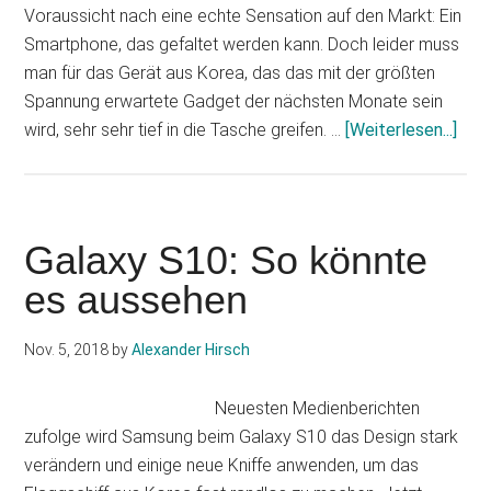
Voraussicht nach eine echte Sensation auf den Markt: Ein
Smartphone, das gefaltet werden kann. Doch leider muss
man für das Gerät aus Korea, das das mit der größten
Spannung erwartete Gadget der nächsten Monate sein
Info
wird, sehr sehr tief in die Tasche greifen. …
[Weiterlesen...]
zum
Plug
Gala
X:
Galaxy S10: So könnte
Prei
es aussehen
steh
woh
Nov. 5, 2018
by
Alexander Hirsch
fest
Neuesten Medienberichten
zufolge wird Samsung beim Galaxy S10 das Design stark
verändern und einige neue Kniffe anwenden, um das