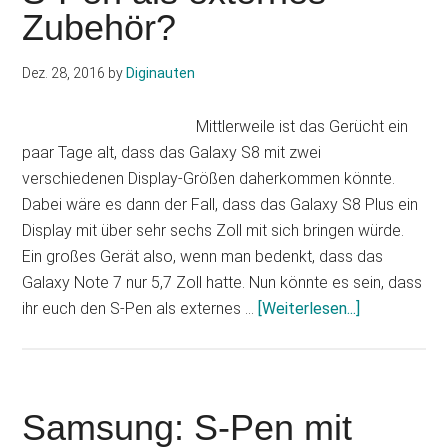
Zubehör?
kommt
mit
einem
Dez. 28, 2016
by
Diginauten
S-
Pen
Mittlerweile ist das Gerücht ein
paar Tage alt, dass das Galaxy S8 mit zwei
verschiedenen Display-Größen daherkommen könnte.
Dabei wäre es dann der Fall, dass das Galaxy S8 Plus ein
Display mit über sehr sechs Zoll mit sich bringen würde.
Ein großes Gerät also, wenn man bedenkt, dass das
Galaxy Note 7 nur 5,7 Zoll hatte. Nun könnte es sein, dass
Infos
ihr euch den S-Pen als externes …
[Weiterlesen...]
zum
Plugin
Galaxy
S8:
Samsung: S-Pen mit
Kommt