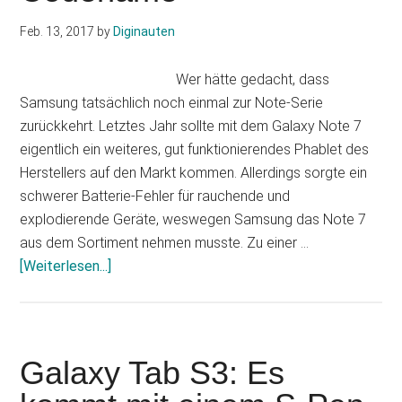
zeigt
Gerät
Feb. 13, 2017
by
Diginauten
mit
S-
Wer hätte gedacht, dass
Pen
Samsung tatsächlich noch einmal zur Note-Serie
zurückkehrt. Letztes Jahr sollte mit dem Galaxy Note 7
eigentlich ein weiteres, gut funktionierendes Phablet des
Herstellers auf den Markt kommen. Allerdings sorgte ein
schwerer Batterie-Fehler für rauchende und
explodierende Geräte, weswegen Samsung das Note 7
aus dem Sortiment nehmen musste. Zu einer …
Infos
[Weiterlesen...]
zum
Plugin
Galaxy
Note
Galaxy Tab S3: Es
8: