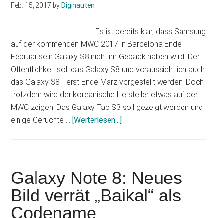
Feb. 15, 2017
by
Diginauten
Es ist bereits klar, dass Samsung
auf der kommenden MWC 2017 in Barcelona Ende
Februar sein Galaxy S8 nicht im Gepäck haben wird. Der
Öffentlichkeit soll das Galaxy S8 und voraussichtlich auch
das Galaxy S8+ erst Ende März vorgestellt werden. Doch
trotzdem wird der koreanische Hersteller etwas auf der
MWC zeigen. Das Galaxy Tab S3 soll gezeigt werden und
Infos
einige Gerüchte …
[Weiterlesen...]
zum
Plugin
Galaxy
Tab
Galaxy Note 8: Neues
S3:
Bild verrät „Baikal“ als
Neues
Codename
Bild