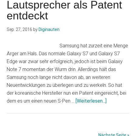
Lautsprecher als Patent
der
entdeckt
S-
Pen
als
Sep. 27, 2016
by
Diginauten
externes
Zubehör?
Samsung hat zurzeit eine Menge
Ärger am Hals. Das normale Galaxy S7 und Galaxy S7
Edge war zwar sehr erfolgreich, jedoch ist beim Galaxy
Note 7 momentan der Wurm drin. Allerdings hält das
Samsung noch lange nicht davon ab, an weiteren
Neuentwicklungen zu überlegen und zu werkeln. So hat
der koreanische Hersteller nun ein Patent eingereicht, bei
Infos
dem es um einen neuen S-Pen …
[Weiterlesen...]
zum
Plugin
Samsung:
S-
Nächste Seite »