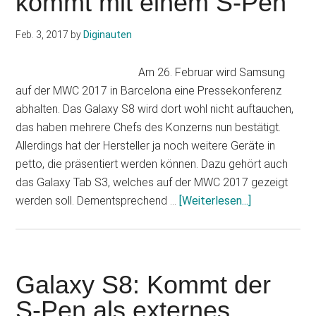
kommt mit einem S-Pen
Neues
Bild
Feb. 3, 2017
by
Diginauten
verrät
„Baikal“
Am 26. Februar wird Samsung
als
auf der MWC 2017 in Barcelona eine Pressekonferenz
Codename
abhalten. Das Galaxy S8 wird dort wohl nicht auftauchen,
das haben mehrere Chefs des Konzerns nun bestätigt.
Allerdings hat der Hersteller ja noch weitere Geräte in
petto, die präsentiert werden können. Dazu gehört auch
das Galaxy Tab S3, welches auf der MWC 2017 gezeigt
Infos
werden soll. Dementsprechend …
[Weiterlesen...]
zum
Plugin
Galaxy
Tab
Galaxy S8: Kommt der
S3:
S-Pen als externes
Es