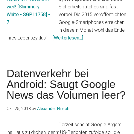
Sicherheitspatches sind fast
vorbei. Die 2015 veröffentlichten
Google-Smartphones erreichen
in diesem Monat wohl das Ende
Infos
ihres Lebenszyklus'. …
[Weiterlesen...]
zum
Plugin
Google
Nexus
Datenverkehr bei
Android
Android: Saugt Google
Update:
News das Volumen leer?
Es
gehen
die
Okt. 25, 2018
by
Alexander Hirsch
Lichter
aus
Derzeit scheint Google Ärgers
ins Haus zu drohen, denn: US-Berichten zufolge soll die