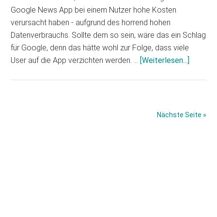
Google News App bei einem Nutzer hohe Kosten
verursacht haben - aufgrund des horrend hohen
Datenverbrauchs. Sollte dem so sein, wäre das ein Schlag
für Google, denn das hätte wohl zur Folge, dass viele
Infos
User auf die App verzichten werden. …
[Weiterlesen...]
zum
Plugin
Datenve
bei
Nächste Seite »
Android:
Saugt
Haupt-
Google
News
Sidebar
das
Volume
leer?