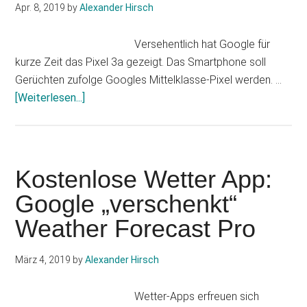
Apr. 8, 2019
by
Alexander Hirsch
Versehentlich hat Google für
kurze Zeit das Pixel 3a gezeigt. Das Smartphone soll
Gerüchten zufolge Googles Mittelklasse-Pixel werden. …
Infos
[Weiterlesen...]
zum
Plugin
Pixel
3a:
Kostenlose Wetter App:
Google
Google „verschenkt“
zeigt
Weather Forecast Pro
Smartphone
kurz
im
März 4, 2019
by
Alexander Hirsch
Store
Wetter-Apps erfreuen sich