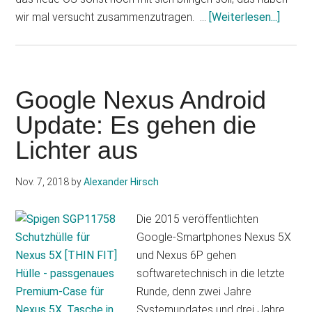
Infos
wir mal versucht zusammenzutragen. …
[Weiterlesen...]
zum
Plugin
Androi
10
Google Nexus Android
Q:
Update: Es gehen die
Neuer
Lichter aus
geleak
Nov. 7, 2018
by
Alexander Hirsch
Die 2015 veröffentlichten
Google-Smartphones Nexus 5X
und Nexus 6P gehen
softwaretechnisch in die letzte
Runde, denn zwei Jahre
Systemupdates und drei Jahre