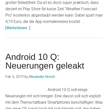
großer Beliebtheit. Da ist es doch super praktisch, dass
derzeit im Play Store für kurze Zeit "Weather Forecast
Pro" kostenlos abgestaubt werden kann. Dabei spart man
4,19 Euro, die die App normalerweise kostet. …
Infos
[Weiterlesen...]
zum
Plugin
Kostenlose
Wetter
Android 10 Q:
App:
Neuerungen geleakt
Google
„verschenkt“
Feb. 6, 2019
by
Alexander Hirsch
Weather
Forecast
Android 10 Q soll einige
Pro
Neuerungen mit sich bringen. Eine davon soll sich explizit
mit dem Thema haltbare Smartphones beschäftigen. Was
das neue OS sonst noch mit sich bringen soll, das haben