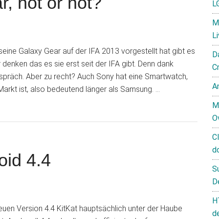
, hot or not?
L
M
L
seine Galaxy Gear auf der IFA 2013 vorgestellt hat gibt es
D
enken das es sie erst seit der IFA gibt. Denn dank
C
spräch. Aber zu recht? Auch Sony hat eine Smartwatch,
A
 Markt ist, also bedeutend länger als Samsung. …
M
O
C
d
oid 4.4
S
D
H
euen Version 4.4 KitKat hauptsächlich unter der Haube
d