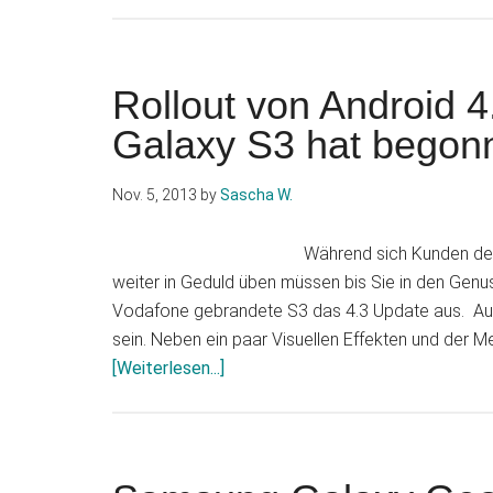
Rollout von Android 
Galaxy S3 hat begon
Nov. 5, 2013
by
Sascha W.
Während sich Kunden de
weiter in Geduld üben müssen bis Sie in den Genu
Vodafone gebrandete S3 das 4.3 Update aus. Auc
sein. Neben ein paar Visuellen Effekten und der Me
Infos
[Weiterlesen...]
zum
Plugin
Rollout
von