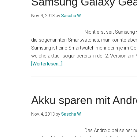
Samsung Galaxy Gear
Android
4.3
Nov. 4, 2013
by
Sascha W.
für
das
Nicht erst seit Samsung 
Samsung
die sogenannten Smartwatches, man könnte aber d
Galaxy
Samsung ist eine Smartwatch mehr denn je im Ge
S3
welche aktuell sogar bereits in der 2. Version am
hat
Infos
[Weiterlesen...]
begonnen
zum
Plugin
Samsung
Galaxy
Akku sparen mit Andr
Gear,
hot
Nov. 4, 2013
by
Sascha W.
or
not?
Das Android bei seiner n