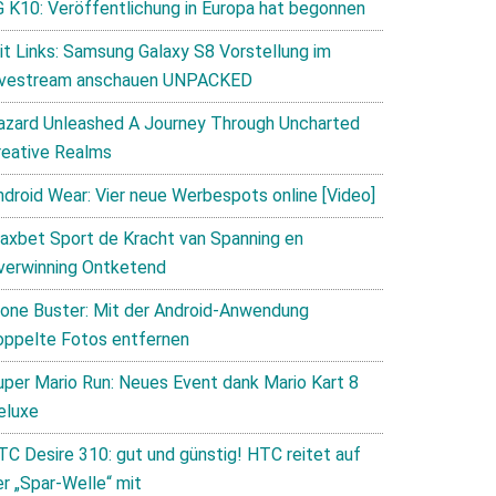
G K10: Veröffentlichung in Europa hat begonnen
it Links: Samsung Galaxy S8 Vorstellung im
ivestream anschauen UNPACKED
azard Unleashed A Journey Through Uncharted
reative Realms
ndroid Wear: Vier neue Werbespots online [Video]
axbet Sport de Kracht van Spanning en
verwinning Ontketend
lone Buster: Mit der Android-Anwendung
oppelte Fotos entfernen
uper Mario Run: Neues Event dank Mario Kart 8
eluxe
TC Desire 310: gut und günstig! HTC reitet auf
er „Spar-Welle“ mit