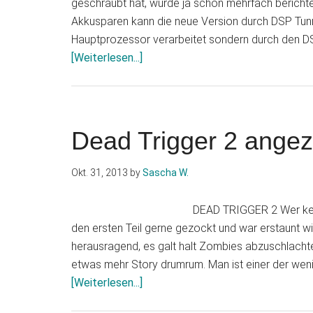
geschraubt hat, wurde ja schon mehrfach berichtet.
Akkusparen kann die neue Version durch DSP Tunn
Hauptprozessor verarbeitet sondern durch den DSP 
Infos
[Weiterlesen...]
zum
Plugin
Akku
sparen
Dead Trigger 2 angez
mit
Android
Okt. 31, 2013
by
Sascha W.
4.4
DEAD TRIGGER 2 Wer kenn
den ersten Teil gerne gezockt und war erstaunt wi
herausragend, es galt halt Zombies abzuschlachten.
etwas mehr Story drumrum. Man ist einer der wen
Infos
[Weiterlesen...]
zum