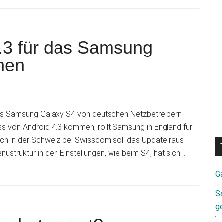
zum
Plugin
Samsung
Galaxy
4.3 für das Samsung
S5
nen
Gerüchteküc
s Samsung Galaxy S4 von deutschen Netzbetreibern
ss von Android 4.3 kommen, rollt Samsung in England für
h in der Schweiz bei Swisscom soll das Update raus
nustruktur in den Einstellungen, wie beim S4, hat sich …
G
S
g