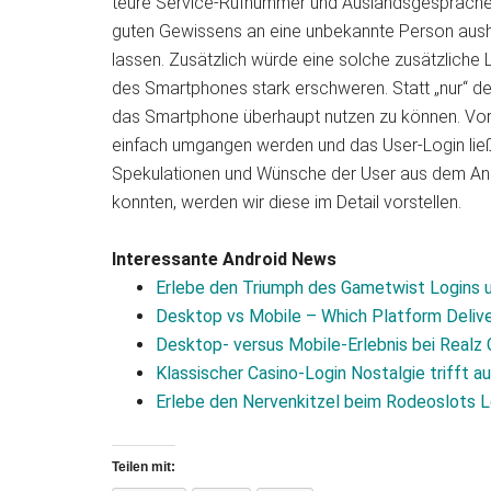
teure Service-Rufnummer und Auslandsgespräche 
guten Gewissens an eine unbekannte Person aush
lassen. Zusätzlich würde eine solche zusätzliche
des Smartphones stark erschweren. Statt „nur“ d
das Smartphone überhaupt nutzen zu können. Vora
einfach umgangen werden und das User-Login ließe 
Spekulationen und Wünsche der User aus dem Andr
konnten, werden wir diese im Detail vorstellen.
Interessante Android News
Erlebe den Triumph des Gametwist Logins 
Desktop vs Mobile – Which Platform Delive
Desktop‑ versus Mobile‑Erlebnis bei Realz 
Klassischer Casino-Login Nostalgie trifft 
Erlebe den Nervenkitzel beim Rodeoslots L
Teilen mit: