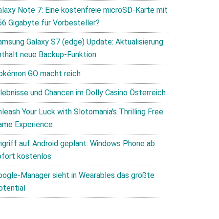
alaxy Note 7: Eine kostenfreie microSD-Karte mit
56 Gigabyte für Vorbesteller?
amsung Galaxy S7 (edge) Update: Aktualisierung
nthält neue Backup-Funktion
okémon GO macht reich
rlebnisse und Chancen im Dolly Casino Österreich
leash Your Luck with Slotomania's Thrilling Free
ame Experience
ngriff auf Android geplant: Windows Phone ab
ofort kostenlos
oogle-Manager sieht in Wearables das größte
otential