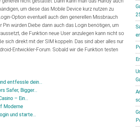
generell nicht gestattet. Dann kann man das Handy auch
G
ändigen, um diese das Mobile Device kurz nutzen zu
2
 Login-Option eventuell auch den generellen Missbrauch
er Pin würden Diebe dann auch das Login benötigen, um
S
ussetzt, die Funktion neue User anzulegen kann nicht so
e
sich direkt mit der SIM koppeln. Das sind aber alles nur
P
oid-Entwickler-Forum. Sobald wir die Funktion testen
E
Un
G
und entfessle dein…
rs Safer, Bigger…
A
Casino – Ein…
s
auf Moderne
G
ogin und starte…
P