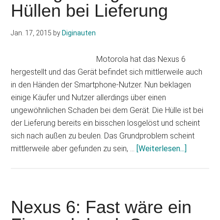
Hüllen bei Lieferung
war
eigentli
geplant
Jan. 17, 2015
by
Diginauten
Motorola hat das Nexus 6
hergestellt und das Gerät befindet sich mittlerweile auch
in den Händen der Smartphone-Nutzer. Nun beklagen
einige Käufer und Nutzer allerdings über einen
ungewöhnlichen Schaden bei dem Gerät. Die Hülle ist bei
der Lieferung bereits ein bisschen losgelöst und scheint
sich nach außen zu beulen. Das Grundproblem scheint
Infos
mittlerweile aber gefunden zu sein, …
[Weiterlesen...]
zum
Plugin
Nexus
6:
Nexus 6: Fast wäre ein
Nutzer