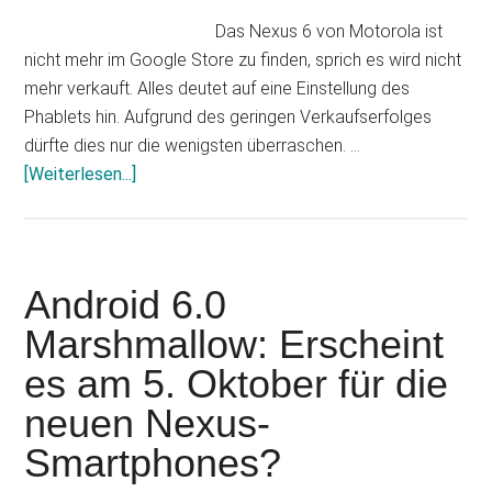
Das Nexus 6 von Motorola ist
nicht mehr im Google Store zu finden, sprich es wird nicht
mehr verkauft. Alles deutet auf eine Einstellung des
Phablets hin. Aufgrund des geringen Verkaufserfolges
dürfte dies nur die wenigsten überraschen. …
Infos
[Weiterlesen...]
zum
Plugin
Nexus
6:
Android 6.0
Time
Marshmallow: Erscheint
to
es am 5. Oktober für die
say
goodbye
neuen Nexus-
Smartphones?