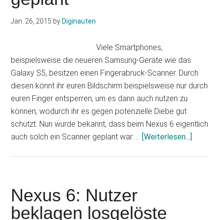
am
5.
Jan. 26, 2015
by
Diginauten
Oktober
für
Viele Smartphones,
die
beispielsweise die neueren Samsung-Geräte wie das
neuen
Galaxy S5, besitzen einen Fingerabruck-Scanner. Durch
Nexus-
diesen könnt ihr euren Bildschirm beispielsweise nur durch
Smartphones?
euren Finger entsperren, um es dann auch nutzen zu
können, wodurch ihr es gegen potenzielle Diebe gut
schützt. Nun wurde bekannt, dass beim Nexus 6 eigentlich
Infos
auch solch ein Scanner geplant war. …
[Weiterlesen...]
zum
Plugin
Nexus
6:
Nexus 6: Nutzer
Fingera
beklagen losgelöste
Sensor