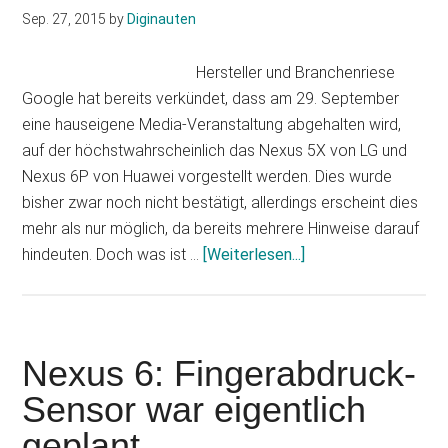
Sep. 27, 2015
by
Diginauten
Hersteller und Branchenriese
Google hat bereits verkündet, dass am 29. September
eine hauseigene Media-Veranstaltung abgehalten wird,
auf der höchstwahrscheinlich das Nexus 5X von LG und
Nexus 6P von Huawei vorgestellt werden. Dies wurde
bisher zwar noch nicht bestätigt, allerdings erscheint dies
mehr als nur möglich, da bereits mehrere Hinweise darauf
Infos
hindeuten. Doch was ist …
[Weiterlesen...]
zum
Plugin
Android
6.0
Nexus 6: Fingerabdruck-
Marshmallow:
Sensor war eigentlich
Erscheint
geplant
es