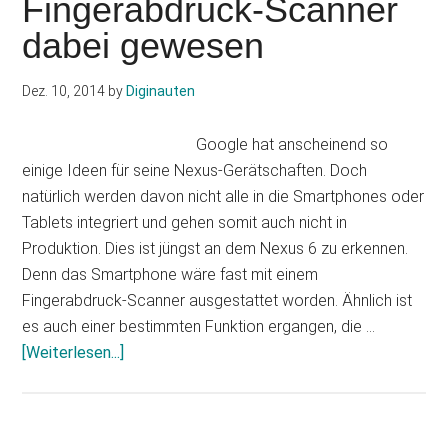
Fingerabdruck-Scanner
beklagen
dabei gewesen
losgelöst
Hüllen
bei
Dez. 10, 2014
by
Diginauten
Lieferung
Google hat anscheinend so
einige Ideen für seine Nexus-Gerätschaften. Doch
natürlich werden davon nicht alle in die Smartphones oder
Tablets integriert und gehen somit auch nicht in
Produktion. Dies ist jüngst an dem Nexus 6 zu erkennen.
Denn das Smartphone wäre fast mit einem
Fingerabdruck-Scanner ausgestattet worden. Ähnlich ist
es auch einer bestimmten Funktion ergangen, die …
Infos
[Weiterlesen...]
zum
Plugin
Nexus