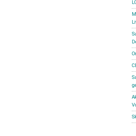
L
M
L
S
D
O
C
S
g
Ak
V
S