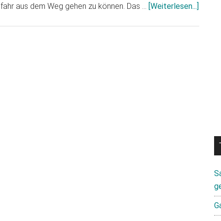
Infos
Gefahr aus dem Weg gehen zu können. Das …
[Weiterlesen...]
zum
Plugin
Galaxy
Note
7:
China
blamie
sich
in
Bezug
auf
das
Austa
S
Progr
g
G