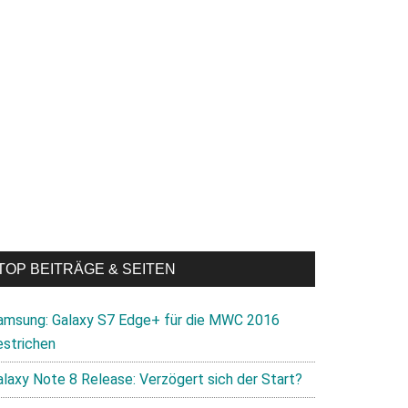
rt
TOP BEITRÄGE & SEITEN
usch-
amsung: Galaxy S7 Edge+ für die MWC 2016
amm
estrichen
alaxy Note 8 Release: Verzögert sich der Start?