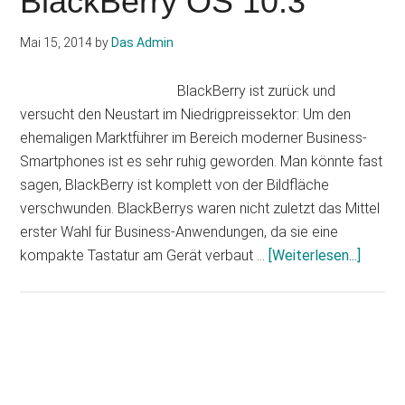
BlackBerry OS 10.3
Mai 15, 2014
by
Das Admin
BlackBerry ist zurück und
versucht den Neustart im Niedrigpreissektor: Um den
ehemaligen Marktführer im Bereich moderner Business-
Smartphones ist es sehr ruhig geworden. Man könnte fast
sagen, BlackBerry ist komplett von der Bildfläche
verschwunden. BlackBerrys waren nicht zuletzt das Mittel
erster Wahl für Business-Anwendungen, da sie eine
Infos
kompakte Tastatur am Gerät verbaut …
[Weiterlesen...]
zum
Plugin
BlackB
Z3:
Haupt-
5-
Sidebar
Zoll-