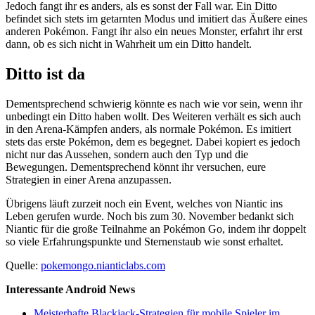
Jedoch fangt ihr es anders, als es sonst der Fall war. Ein Ditto
befindet sich stets im getarnten Modus und imitiert das Äußere eines
anderen Pokémon. Fangt ihr also ein neues Monster, erfahrt ihr erst
dann, ob es sich nicht in Wahrheit um ein Ditto handelt.
Ditto ist da
Dementsprechend schwierig könnte es nach wie vor sein, wenn ihr
unbedingt ein Ditto haben wollt. Des Weiteren verhält es sich auch
in den Arena-Kämpfen anders, als normale Pokémon. Es imitiert
stets das erste Pokémon, dem es begegnet. Dabei kopiert es jedoch
nicht nur das Aussehen, sondern auch den Typ und die
Bewegungen. Dementsprechend könnt ihr versuchen, eure
Strategien in einer Arena anzupassen.
Übrigens läuft zurzeit noch ein Event, welches von Niantic ins
Leben gerufen wurde. Noch bis zum 30. November bedankt sich
Niantic für die große Teilnahme an Pokémon Go, indem ihr doppelt
so viele Erfahrungspunkte und Sternenstaub wie sonst erhaltet.
Quelle:
pokemongo.nianticlabs.com
Interessante Android News
Meisterhafte Blackjack‑Strategien für mobile Spieler im…