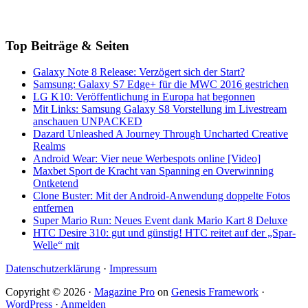
Top Beiträge & Seiten
Galaxy Note 8 Release: Verzögert sich der Start?
Samsung: Galaxy S7 Edge+ für die MWC 2016 gestrichen
LG K10: Veröffentlichung in Europa hat begonnen
Mit Links: Samsung Galaxy S8 Vorstellung im Livestream
anschauen UNPACKED
Dazard Unleashed A Journey Through Uncharted Creative
Realms
Android Wear: Vier neue Werbespots online [Video]
Maxbet Sport de Kracht van Spanning en Overwinning
Ontketend
Clone Buster: Mit der Android-Anwendung doppelte Fotos
entfernen
Super Mario Run: Neues Event dank Mario Kart 8 Deluxe
HTC Desire 310: gut und günstig! HTC reitet auf der „Spar-
Welle“ mit
Datenschutzerklärung
·
Impressum
Copyright © 2026 ·
Magazine Pro
on
Genesis Framework
·
WordPress
·
Anmelden