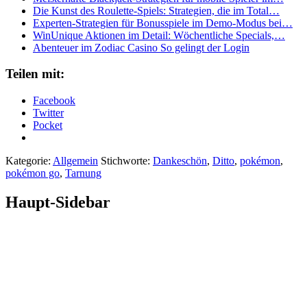
Die Kunst des Roulette‑Spiels: Strategien, die im Total…
Experten‑Strategien für Bonusspiele im Demo‑Modus bei…
WinUnique Aktionen im Detail: Wöchentliche Specials,…
Abenteuer im Zodiac Casino So gelingt der Login
Teilen mit:
Facebook
Twitter
Pocket
Kategorie:
Allgemein
Stichworte:
Dankeschön
,
Ditto
,
pokémon
,
pokémon go
,
Tarnung
Haupt-Sidebar