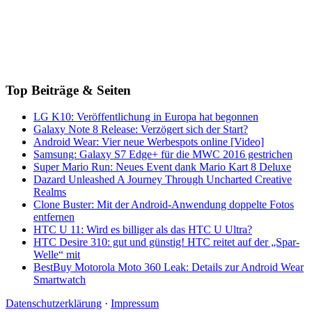
Top Beiträge & Seiten
LG K10: Veröffentlichung in Europa hat begonnen
Galaxy Note 8 Release: Verzögert sich der Start?
Android Wear: Vier neue Werbespots online [Video]
Samsung: Galaxy S7 Edge+ für die MWC 2016 gestrichen
Super Mario Run: Neues Event dank Mario Kart 8 Deluxe
Dazard Unleashed A Journey Through Uncharted Creative
Realms
Clone Buster: Mit der Android-Anwendung doppelte Fotos
entfernen
HTC U 11: Wird es billiger als das HTC U Ultra?
HTC Desire 310: gut und günstig! HTC reitet auf der „Spar-
Welle“ mit
BestBuy Motorola Moto 360 Leak: Details zur Android Wear
Smartwatch
Datenschutzerklärung
·
Impressum