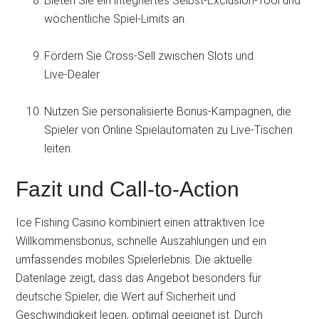
Bieten Sie ein integriertes Selbst‑Exclusion‑Tool und
wöchentliche Spiel‑Limits an.
Fördern Sie Cross‑Sell zwischen Slots und
Live‑Dealer
Nutzen Sie personalisierte Bonus‑Kampagnen, die
Spieler von Online Spielautomaten zu Live‑Tischen
leiten.
Fazit und Call‑to‑Action
Ice Fishing Casino kombiniert einen attraktiven Ice
Willkommensbonus, schnelle Auszahlungen und ein
umfassendes mobiles Spielerlebnis. Die aktuelle
Datenlage zeigt, dass das Angebot besonders für
deutsche Spieler, die Wert auf Sicherheit und
Geschwindigkeit legen, optimal geeignet ist. Durch