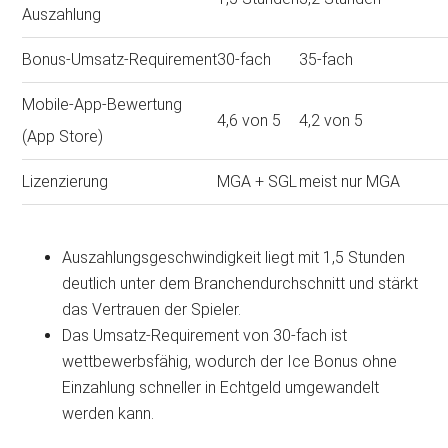
Auszahlung
Bonus‑Umsatz‑Requirement
30‑fach
35‑fach
Mobile‑App‑Bewertung
4,6 von 5
4,2 von 5
(App Store)
Lizenzierung
MGA + SGL
meist nur MGA
Auszahlungsgeschwindigkeit liegt mit 1,5 Stunden
deutlich unter dem Branchendurchschnitt und stärkt
das Vertrauen der Spieler.
Das Umsatz‑Requirement von 30‑fach ist
wettbewerbsfähig, wodurch der Ice Bonus ohne
Einzahlung schneller in Echtgeld umgewandelt
werden kann.