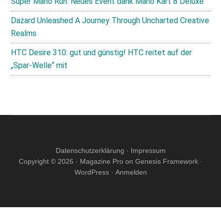
Super Mario Run: Neues Event dank Mario Kart 8 Deluxe
Dazard Unleashed A Journey Through Uncharted Creative
Realms
HTC Desire 310: gut und günstig! HTC reitet auf der
„Spar-Welle“ mit
Datenschutzerklärung
·
Impressum
Copyright © 2026 ·
Magazine Pro
on
Genesis Framework
·
WordPress
·
Anmelden