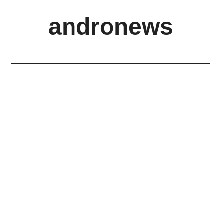
Skip
Zur
andronews
to
Hauptsidebar
main
springen
content
Android
News
HTC
Google
Samsung
und
mehr