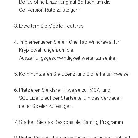
Bonus ohne Einzahlung auf 25‑fach, um die
Conversion‑Rate zu steigern.
Erweitern Sie Mobile‑Features
Implementieren Sie ein One‑Tap‑Withdrawal für
Kryptowährungen, um die
Auszahlungsgeschwindigkeit weiter zu senken.
Kommunizieren Sie Lizenz‑ und Sicherheitshinweise
Platzieren Sie klare Hinweise zur MGA‑ und
SGL‑Lizenz auf der Startseite, um das Vertrauen
neuer Spieler zu festigen.
Stärken Sie das Responsible‑Gaming‑Programm