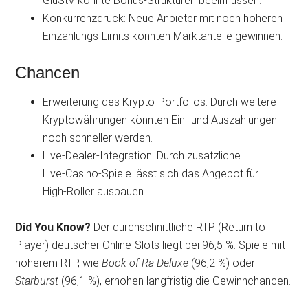
GlüStV könnte Bonus‑Strukturen beeinflussen.
Konkurrenzdruck: Neue Anbieter mit noch höheren
Einzahlungs‑Limits könnten Marktanteile gewinnen.
Chancen
Erweiterung des Krypto‑Portfolios: Durch weitere
Kryptowährungen könnten Ein‑ und Auszahlungen
noch schneller werden.
Live‑Dealer‑Integration: Durch zusätzliche
Live‑Casino‑Spiele lässt sich das Angebot für
High‑Roller ausbauen.
Did You Know?
Der durchschnittliche RTP (Return to
Player) deutscher Online‑Slots liegt bei 96,5 %. Spiele mit
höherem RTP, wie
Book of Ra Deluxe
(96,2 %) oder
Starburst
(96,1 %), erhöhen langfristig die Gewinnchancen.