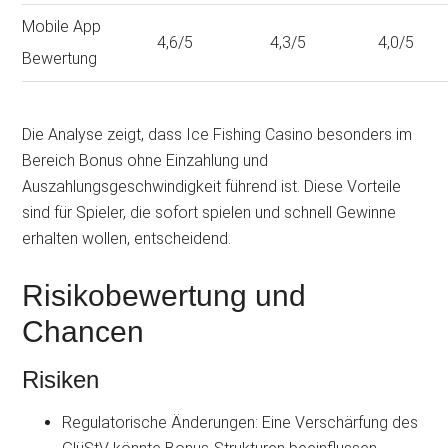
Mobile App
4,6/5
4,3/5
4,0/5
Bewertung
Die Analyse zeigt, dass Ice Fishing Casino besonders im
Bereich Bonus ohne Einzahlung und
Auszahlungsgeschwindigkeit führend ist. Diese Vorteile
sind für Spieler, die sofort spielen und schnell Gewinne
erhalten wollen, entscheidend.
Risikobewertung und
Chancen
Risiken
Regulatorische Änderungen: Eine Verschärfung des