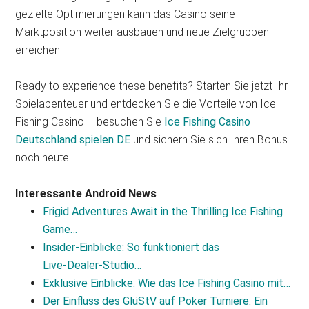
gezielte Optimierungen kann das Casino seine
Marktposition weiter ausbauen und neue Zielgruppen
erreichen.
Ready to experience these benefits? Starten Sie jetzt Ihr
Spielabenteuer und entdecken Sie die Vorteile von Ice
Fishing Casino – besuchen Sie
Ice Fishing Casino
Deutschland spielen DE
und sichern Sie sich Ihren Bonus
noch heute.
Interessante Android News
Frigid Adventures Await in the Thrilling Ice Fishing
Game…
Insider‑Einblicke: So funktioniert das
Live‑Dealer‑Studio…
Exklusive Einblicke: Wie das Ice Fishing Casino mit…
Der Einfluss des GlüStV auf Poker Turniere: Ein