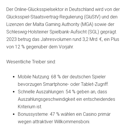
Der Online‑Glücksspielsektor in Deutschland wird von der
Glücksspiel‑Staatsvertrag‑Regulierung (GlüStV) und den
Lizenzen der Malta Gaming Authority (MGA) sowie der
Schleswig‑Holsteiner Spielbank‑Aufsicht (SGL) geprägt.
2023 betrug das Jahresvolumen rund 3,2 Mrd. €, ein Plus
von 12 % gegenüber dem Vorjahr.
Wesentliche Treiber sind:
Mobile Nutzung: 68 % der deutschen Spieler
bevorzugen Smartphone‑ oder Tablet‑Zugriff.
Schnelle Auszahlungen: 54 % geben an, dass
Auszahlungsgeschwindigkeit ein entscheidendes
Kriterium ist.
Bonussysteme: 47 % wählen ein Casino primär
wegen attraktiver Willkommensboni.