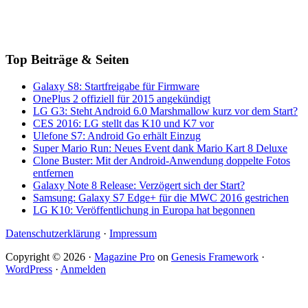
Top Beiträge & Seiten
Galaxy S8: Startfreigabe für Firmware
OnePlus 2 offiziell für 2015 angekündigt
LG G3: Steht Android 6.0 Marshmallow kurz vor dem Start?
CES 2016: LG stellt das K10 und K7 vor
Ulefone S7: Android Go erhält Einzug
Super Mario Run: Neues Event dank Mario Kart 8 Deluxe
Clone Buster: Mit der Android-Anwendung doppelte Fotos
entfernen
Galaxy Note 8 Release: Verzögert sich der Start?
Samsung: Galaxy S7 Edge+ für die MWC 2016 gestrichen
LG K10: Veröffentlichung in Europa hat begonnen
Datenschutzerklärung
·
Impressum
Copyright © 2026 ·
Magazine Pro
on
Genesis Framework
·
WordPress
·
Anmelden