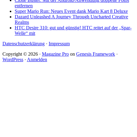
Clone Buster: Mit der Android-Anwendung doppelte Fotos
entfernen
Super Mario Run: Neues Event dank Mario Kart 8 Deluxe
Dazard Unleashed A Journey Through Uncharted Creative
Realms
HTC Desire 310: gut und günstig! HTC reitet auf der „Spar-
Welle“ mit
Datenschutzerklärung
·
Impressum
Copyright © 2026 ·
Magazine Pro
on
Genesis Framework
·
WordPress
·
Anmelden