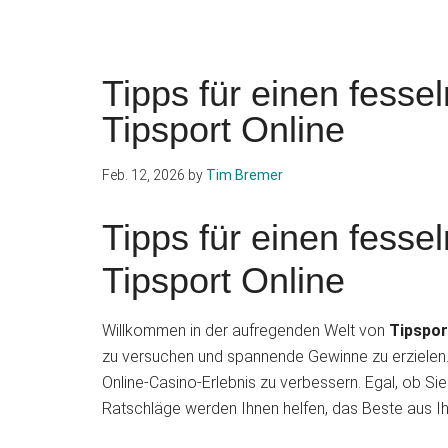
Tipps für einen fesse
Tipsport Online
Feb. 12, 2026
by
Tim Bremer
Tipps für einen fesse
Tipsport Online
Willkommen in der aufregenden Welt von
Tipspor
zu versuchen und spannende Gewinne zu erzielen. I
Online-Casino-Erlebnis zu verbessern. Egal, ob Sie 
Ratschläge werden Ihnen helfen, das Beste aus I