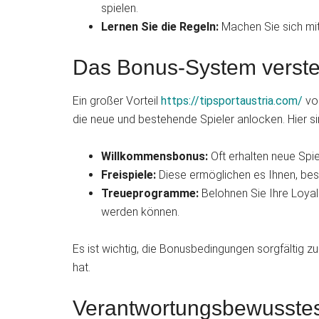
spielen.
Lernen Sie die Regeln:
Machen Sie sich mit 
Das Bonus-System verst
Ein großer Vorteil
https://tipsportaustria.com/
vo
die neue und bestehende Spieler anlocken. Hier si
Willkommensbonus:
Oft erhalten neue Spie
Freispiele:
Diese ermöglichen es Ihnen, be
Treueprogramme:
Belohnen Sie Ihre Loyal
werden können.
Es ist wichtig, die Bonusbedingungen sorgfältig z
hat.
Verantwortungsbewusstes