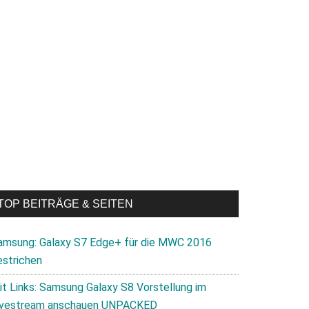
TOP BEITRÄGE & SEITEN
amsung: Galaxy S7 Edge+ für die MWC 2016
estrichen
it Links: Samsung Galaxy S8 Vorstellung im
ivestream anschauen UNPACKED