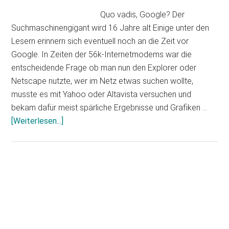
Quo vadis, Google? Der
Suchmaschinengigant wird 16 Jahre alt Einige unter den
Lesern erinnern sich eventuell noch an die Zeit vor
Google. In Zeiten der 56k-Internetmodems war die
entscheidende Frage ob man nun den Explorer oder
Netscape nutzte, wer im Netz etwas suchen wollte,
musste es mit Yahoo oder Altavista versuchen und
bekam dafür meist spärliche Ergebnisse und Grafiken …
Infos
[Weiterlesen...]
zum
Plugin
Happy
Birthday:
Haupt-
16
Sidebar
Jahre
Google!