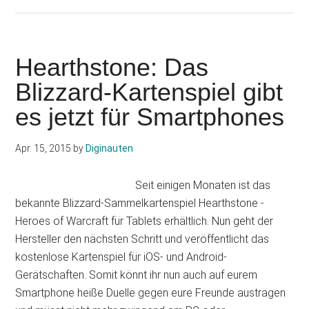
zum
Plugin
Hearthst
Neue
Hearthstone: Das
Erweiter
Blizzard-Kartenspiel gibt
„Das
es jetzt für Smartphones
Flüstern
der
Alten
Apr. 15, 2015
by
Diginauten
Götter“
angekünd
Seit einigen Monaten ist das
bekannte Blizzard-Sammelkartenspiel Hearthstone -
Heroes of Warcraft für Tablets erhältlich. Nun geht der
Hersteller den nächsten Schritt und veröffentlicht das
kostenlose Kartenspiel für iOS- und Android-
Gerätschaften. Somit könnt ihr nun auch auf eurem
Smartphone heiße Duelle gegen eure Freunde austragen