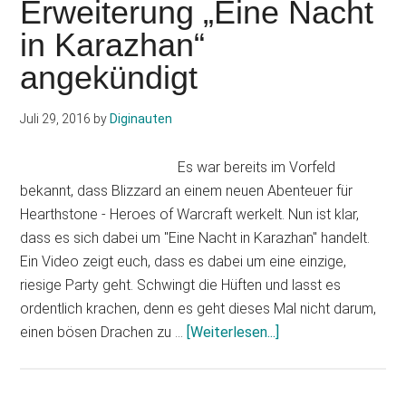
Erweiterung „Eine Nacht
„Eine
in Karazhan“
Nacht
in
angekündigt
Karazhan“
ab
Juli 29, 2016
by
Diginauten
sofort
verfügbar
Es war bereits im Vorfeld
bekannt, dass Blizzard an einem neuen Abenteuer für
Hearthstone - Heroes of Warcraft werkelt. Nun ist klar,
dass es sich dabei um "Eine Nacht in Karazhan" handelt.
Ein Video zeigt euch, dass es dabei um eine einzige,
riesige Party geht. Schwingt die Hüften und lasst es
ordentlich krachen, denn es geht dieses Mal nicht darum,
Infos
einen bösen Drachen zu …
[Weiterlesen...]
zum
Plugin
Hearthstone: