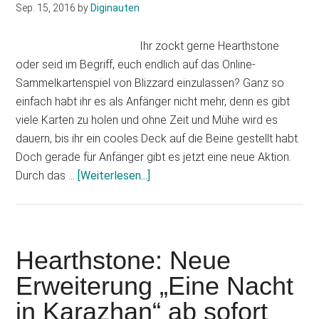
Sep. 15, 2016
by
Diginauten
Ihr zockt gerne Hearthstone
oder seid im Begriff, euch endlich auf das Online-
Sammelkartenspiel von Blizzard einzulassen? Ganz so
einfach habt ihr es als Anfänger nicht mehr, denn es gibt
viele Karten zu holen und ohne Zeit und Mühe wird es
dauern, bis ihr ein cooles Deck auf die Beine gestellt habt.
Doch gerade für Anfänger gibt es jetzt eine neue Aktion.
Infos
Durch das …
[Weiterlesen...]
zum
Plugin
Hearthstone:
Mit
Hearthstone: Neue
dem
Erweiterung „Eine Nacht
Willkommenspaket
in Karazhan“ ab sofort
perfekt