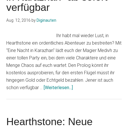
ins
verfügbar
Spiel
starten
Aug. 12, 2016
by
Diginauten
Ihr habt mal wieder Lust, in
Hearthstone ein ordentliches Abenteuer zu bestreiten? Mit
"Eine Nacht in Karazhan" lädt euch der Magier Medivh zu
einer tollen Party ein, bei dem viele Charaktere und eine
Menge Chaos auf euch wartet. Den Prolog könnt ihr
kostenlos ausprobieren, für den ersten Flügel müsst ihr
hingegen Gold oder Echtgeld bezahlen. Jener ist auch
Infos
schon verfügbar …
[Weiterlesen...]
zum
Plugin
Hearthstone:
Neue
Hearthstone: Neue
Erweiterung