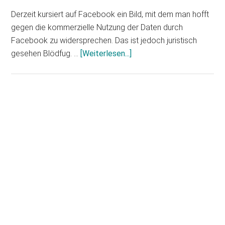
Derzeit kursiert auf Facebook ein Bild, mit dem man hofft
gegen die kommerzielle Nutzung der Daten durch
Facebook zu widersprechen. Das ist jedoch juristisch
Infos
gesehen Blödfug. …
[Weiterlesen...]
zum
Plugin
Widerspruch
gegen
Haupt-
Facebooks
Sidebar
AGBs