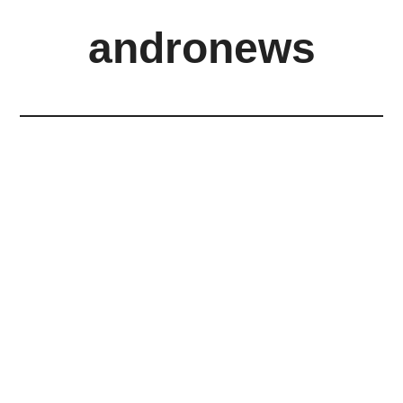
Skip
Zur
andronews
to
Hauptsidebar
main
springen
content
Android
News
HTC
Google
Samsung
und
mehr