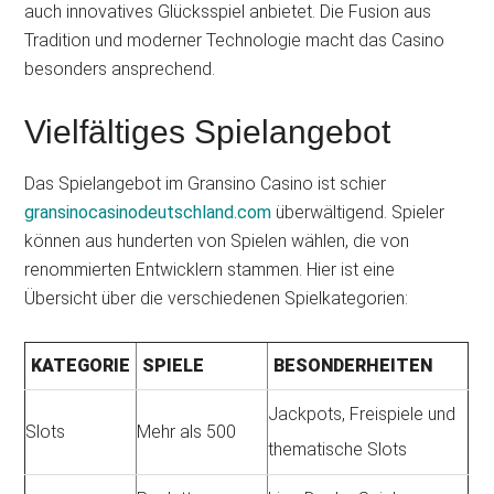
auch innovatives Glücksspiel anbietet. Die Fusion aus
Tradition und moderner Technologie macht das Casino
besonders ansprechend.
Vielfältiges Spielangebot
Das Spielangebot im Gransino Casino ist schier
gransinocasinodeutschland.com
überwältigend. Spieler
können aus hunderten von Spielen wählen, die von
renommierten Entwicklern stammen. Hier ist eine
Übersicht über die verschiedenen Spielkategorien:
KATEGORIE
SPIELE
BESONDERHEITEN
Jackpots, Freispiele und
Slots
Mehr als 500
thematische Slots