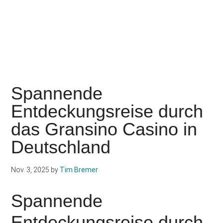
Spannende
Entdeckungsreise durch
das Gransino Casino in
Deutschland
Nov. 3, 2025
by
Tim Bremer
Spannende
Entdeckungsreise durch