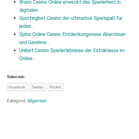
Bruno Casino Online erweckt das Spielerherz in
digitalen…
Sportingbet Casino der ultimative Spielspaß für
jeden…
Spinz Online Casino Entdeckungsreise Abenteuer
und Gewinne…
Unibet Casino Spielerlebnisse der Extraklasse im
Online…
Teilen mit:
Facebook
Twitter
Pocket
Kategorie:
Allgemein
Haupt-