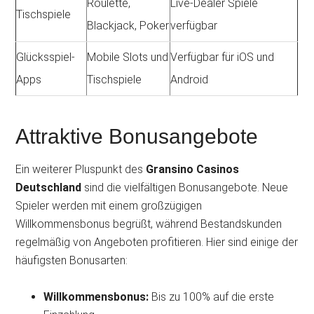
Roulette,
Live-Dealer Spiele
Tischspiele
Blackjack, Poker
verfügbar
Glücksspiel-
Mobile Slots und
Verfügbar für iOS und
Apps
Tischspiele
Android
Attraktive Bonusangebote
Ein weiterer Pluspunkt des
Gransino Casinos
Deutschland
sind die vielfältigen Bonusangebote. Neue
Spieler werden mit einem großzügigen
Willkommensbonus begrüßt, während Bestandskunden
regelmäßig von Angeboten profitieren. Hier sind einige der
häufigsten Bonusarten:
Willkommensbonus:
Bis zu 100% auf die erste