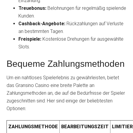
Einzahlung.
Treuebonus:
Belohnungen für regelmäßig spielende
Kunden.
Cashback-Angebote:
Rückzahlungen auf Verluste
an bestimmten Tagen.
Freispiele:
Kostenlose Drehungen für ausgewählte
Slots.
Bequeme Zahlungsmethoden
Um ein nahtloses Spielerlebnis zu gewährleisten, bietet
das Gransino Casino eine breite Palette an
Zahlungsmethoden an, die auf die Bedürfnisse der Spieler
zugeschnitten sind. Hier sind einige der beliebtesten
Optionen:
ZAHLUNGSMETHODE
BEARBEITUNGSZEIT
LIMITIE