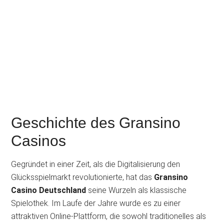
Geschichte des Gransino
Casinos
Gegründet in einer Zeit, als die Digitalisierung den
Glücksspielmarkt revolutionierte, hat das
Gransino
Casino Deutschland
seine Wurzeln als klassische
Spielothek. Im Laufe der Jahre wurde es zu einer
attraktiven Online-Plattform, die sowohl traditionelles als