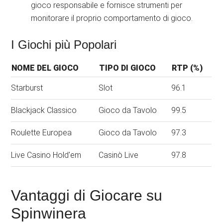
gioco responsabile e fornisce strumenti per
monitorare il proprio comportamento di gioco.
I Giochi più Popolari
NOME DEL GIOCO
TIPO DI GIOCO
RTP (%)
Starburst
Slot
96.1
Blackjack Classico
Gioco da Tavolo
99.5
Roulette Europea
Gioco da Tavolo
97.3
Live Casino Hold'em
Casinò Live
97.8
Vantaggi di Giocare su
Spinwinera