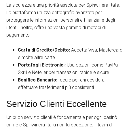
La sicurezza è una priorità assoluta per Spinwinera Italia.
La piattaforma utilizza crittografia avanzata per
proteggere le informazioni personali e finanziarie degli
utenti. Inoltre, offre una vasta gamma di metodi di
pagamento:
Carta di Credito/Debito:
Accetta Visa, Mastercard
e molte altre carte.
Portafogli Elettronici:
Usa opzioni come PayPal,
Skrill e Neteller per transazioni rapide e sicure.
Bonifico Bancario:
Ideale per chi desidera
effettuare trasferimenti più consistenti.
Servizio Clienti Eccellente
Un buon servizio clienti è fondamentale per ogni casinò
online e Spinwinera Italia non fa eccezione. Il team di