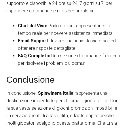
supporto è disponibile 24 ore su 24, 7 giorni su 7, per
rispondere a domande e risolvere problemi:
Chat dal Vivo:
Parla con un rappresentante in
tempo reale per ricevere assistenza immediata.
Email Support:
Inviare una richiesta via email ed
ottenere risposte dettagliate.
FAQ Completa:
Una sezione di domande frequenti
per risolvere i problemi più comuni.
Conclusione
In conclusione,
Spinwinera Italia
rappresenta una
destinazione imperdibile per chi ama il gioco online. Con
la sua vasta selezione di giochi, promozioni imbattibili e
un servizio clienti di alta qualità, è facile capire perché
molti giocatori scelgono questa piattaforma. Che tu sia