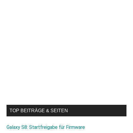
TOP BEITRÄGE & SEITEN
Galaxy S8: Startfreigabe für Firmware