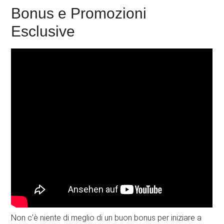
Bonus e Promozioni
Esclusive
Non c'è niente di meglio di un buon bonus per iniziare a