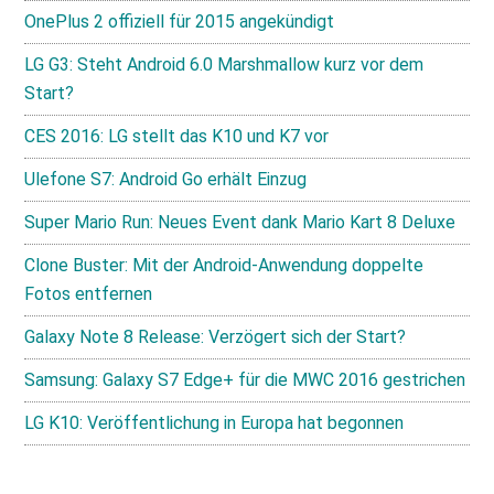
OnePlus 2 offiziell für 2015 angekündigt
LG G3: Steht Android 6.0 Marshmallow kurz vor dem
Start?
CES 2016: LG stellt das K10 und K7 vor
Ulefone S7: Android Go erhält Einzug
Super Mario Run: Neues Event dank Mario Kart 8 Deluxe
Clone Buster: Mit der Android-Anwendung doppelte
Fotos entfernen
Galaxy Note 8 Release: Verzögert sich der Start?
Samsung: Galaxy S7 Edge+ für die MWC 2016 gestrichen
LG K10: Veröffentlichung in Europa hat begonnen