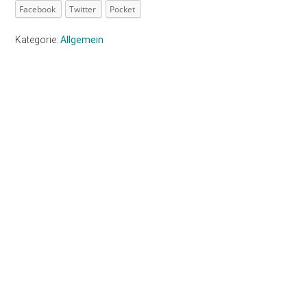
Facebook
Twitter
Pocket
Kategorie:
Allgemein
Haupt-
Sidebar