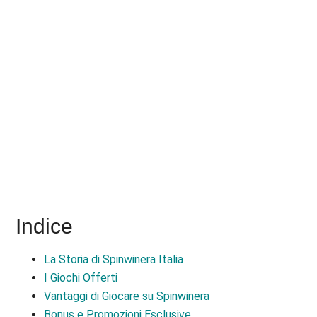
Indice
La Storia di Spinwinera Italia
I Giochi Offerti
Vantaggi di Giocare su Spinwinera
Bonus e Promozioni Esclusive