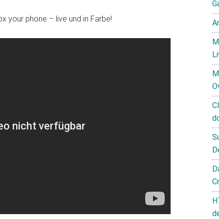
G
your phone – live und in Farbe!
A
M
L
M
O
C
d
S
D
D
C
H
d