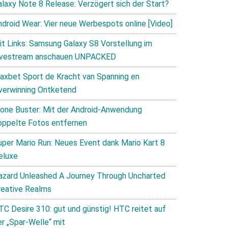
alaxy Note 8 Release: Verzögert sich der Start?
ndroid Wear: Vier neue Werbespots online [Video]
it Links: Samsung Galaxy S8 Vorstellung im
ivestream anschauen UNPACKED
axbet Sport de Kracht van Spanning en
verwinning Ontketend
lone Buster: Mit der Android-Anwendung
oppelte Fotos entfernen
uper Mario Run: Neues Event dank Mario Kart 8
eluxe
azard Unleashed A Journey Through Uncharted
reative Realms
TC Desire 310: gut und günstig! HTC reitet auf
er „Spar-Welle“ mit