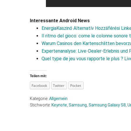
Interessante Android News
EnergiaKaszinó Alternatív Hozzáférési Lin
Il ritmo del gioco: come le colonne sonore
Warum Casinos den Kartenschlitten bevorzu
Expertenanalyse: Live‑Dealer‑Erlebnis und
Quel type de jeu vous rapporte le plus ? L
Teilen mit:
Facebook
Twitter
Pocket
Kategorie:
Allgemein
Stichworte:
Keynote
,
Samsung
,
Samsung Galaxy S8
,
U