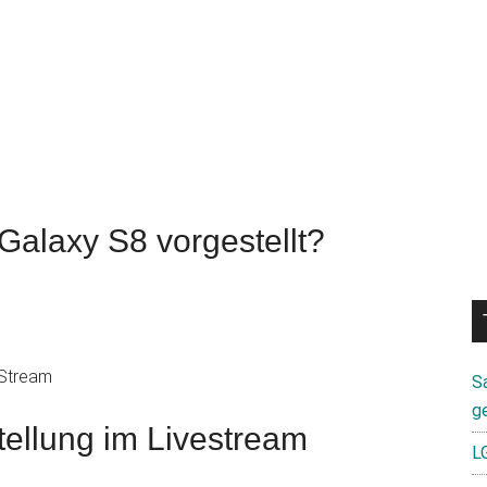
alaxy S8 vorgestellt?
 Stream
S
g
ellung im Livestream
L