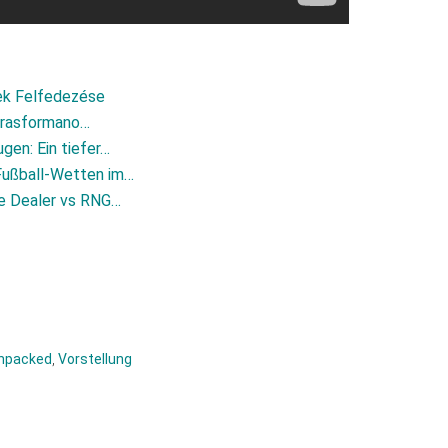
kek Felfedezése
 trasformano…
gen: Ein tiefer…
 Fußball‑Wetten im…
ive Dealer vs RNG…
npacked
,
Vorstellung