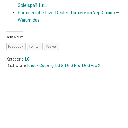
Spielspaß für…
Sommerliche Live‑Dealer‑Turniere im Yep Casino –
Warum das…
Teilen mit:
Facebook
Twitter
Pocket
Kategorie:
LG
Stichworte:
Knock Code
,
lg
,
LG G
,
LG G Pro
,
LG G Pro 2
Haupt-
Sidebar