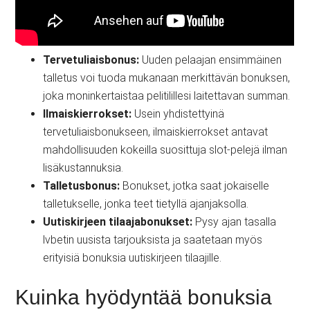
Tervetuliaisbonus:
Uuden pelaajan ensimmäinen
talletus voi tuoda mukanaan merkittävän bonuksen,
joka moninkertaistaa pelitilillesi laitettavan summan.
Ilmaiskierrokset:
Usein yhdistettyinä
tervetuliaisbonukseen, ilmaiskierrokset antavat
mahdollisuuden kokeilla suosittuja slot-pelejä ilman
lisäkustannuksia.
Talletusbonus:
Bonukset, jotka saat jokaiselle
talletukselle, jonka teet tietyllä ajanjaksolla.
Uutiskirjeen tilaajabonukset:
Pysy ajan tasalla
lvbetin uusista tarjouksista ja saatetaan myös
erityisiä bonuksia uutiskirjeen tilaajille.
Kuinka hyödyntää bonuksia