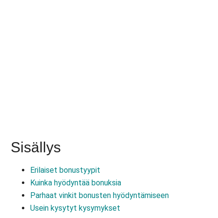
Sisällys
Erilaiset bonustyypit
Kuinka hyödyntää bonuksia
Parhaat vinkit bonusten hyödyntämiseen
Usein kysytyt kysymykset