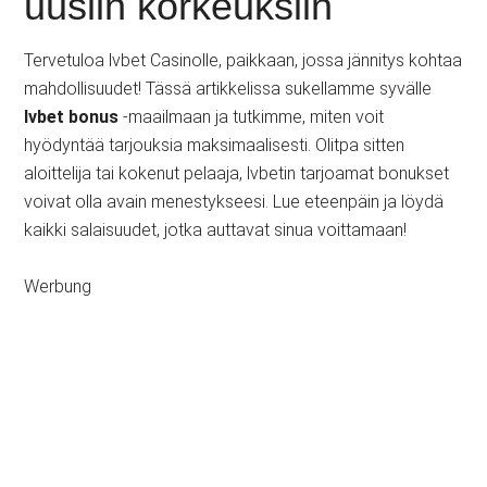
uusiin korkeuksiin
Tervetuloa lvbet Casinolle, paikkaan, jossa jännitys kohtaa
mahdollisuudet! Tässä artikkelissa sukellamme syvälle
lvbet bonus
-maailmaan ja tutkimme, miten voit
hyödyntää tarjouksia maksimaalisesti. Olitpa sitten
aloittelija tai kokenut pelaaja, lvbetin tarjoamat bonukset
voivat olla avain menestykseesi. Lue eteenpäin ja löydä
kaikki salaisuudet, jotka auttavat sinua voittamaan!
Werbung