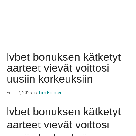
lvbet bonuksen kätketyt
aarteet vievät voittosi
uusiin korkeuksiin
Feb. 17, 2026
by
Tim Bremer
lvbet bonuksen kätketyt
aarteet vievät voittosi