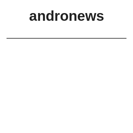
Skip
Zur
andronews
to
Hauptsidebar
main
springen
content
Android
News
HTC
Google
Samsung
und
mehr