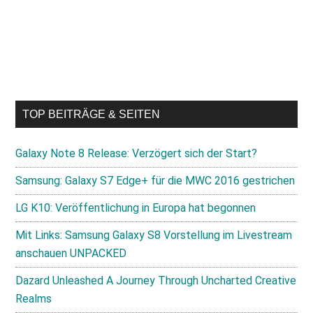
TOP BEITRÄGE & SEITEN
Galaxy Note 8 Release: Verzögert sich der Start?
Samsung: Galaxy S7 Edge+ für die MWC 2016 gestrichen
LG K10: Veröffentlichung in Europa hat begonnen
Mit Links: Samsung Galaxy S8 Vorstellung im Livestream
anschauen UNPACKED
Dazard Unleashed A Journey Through Uncharted Creative
Realms