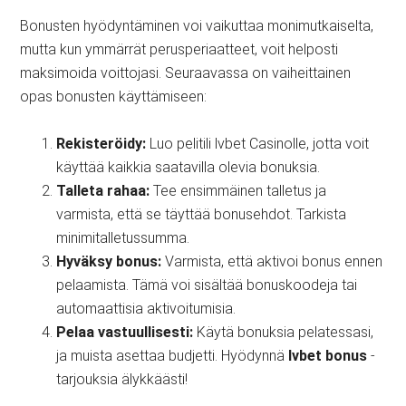
Bonusten hyödyntäminen voi vaikuttaa monimutkaiselta,
mutta kun ymmärrät perusperiaatteet, voit helposti
maksimoida voittojasi. Seuraavassa on vaiheittainen
opas bonusten käyttämiseen:
Rekisteröidy:
Luo pelitili lvbet Casinolle, jotta voit
käyttää kaikkia saatavilla olevia bonuksia.
Talleta rahaa:
Tee ensimmäinen talletus ja
varmista, että se täyttää bonusehdot. Tarkista
minimitalletussumma.
Hyväksy bonus:
Varmista, että aktivoi bonus ennen
pelaamista. Tämä voi sisältää bonuskoodeja tai
automaattisia aktivoitumisia.
Pelaa vastuullisesti:
Käytä bonuksia pelatessasi,
ja muista asettaa budjetti. Hyödynnä
lvbet bonus
-
tarjouksia älykkäästi!