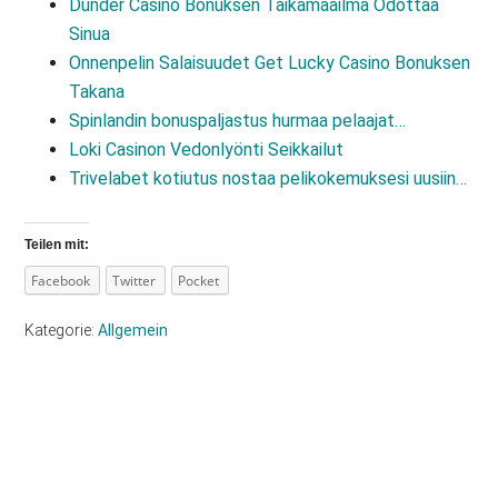
Dunder Casino Bonuksen Taikamaailma Odottaa
Sinua
Onnenpelin Salaisuudet Get Lucky Casino Bonuksen
Takana
Spinlandin bonuspaljastus hurmaa pelaajat…
Loki Casinon Vedonlyönti Seikkailut
Trivelabet kotiutus nostaa pelikokemuksesi uusiin…
Teilen mit:
Facebook
Twitter
Pocket
Kategorie:
Allgemein
Haupt-
Sidebar