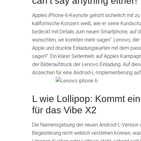
can’t say anything either!“
Apples iPhone-6-Keynote gehört sicherlich mit z
kalifornische Konzern weiß, wie er seine Kundscha
bedeckt mit Details zum neuen Smartphone, auf de
wünschten, wir könnten mehr sagen“. Lenovo, der se
Apple und druckte Einladungskarten mit dem pass
sagen!“. Ein klarer Seitenhieb auf Apples Kampagn
der Bilderaufdruck der Lenovo Einladung: Auf diese
Anzeichen für eine Android-L-Implementierung au
L wie Lollipop: Kommt ei
für das Vibe X2
Die Namensgebung der neuen Android-L-Version wird
Begeisterung nicht wirklich verstehen können, was