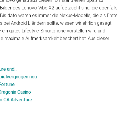
ch Lenovo genau aus diesem Umstand einen Spaß zu
ilder des Lenovo Vibe X2 aufgetaucht sind, die ebenfalls
Bis dato waren es immer die Nexus-Modelle, die als Erste
bei Android L ändern sollte, wissen wir ehrlich gesagt
ein gutes Lifestyle-Smartphone vorstellen wird und
e maximale Aufmerksamkeit beschert hat. Aus dieser
ture and…
pielvergnügen neu
Fortune
Dragonia Casino
ino CA Adventure