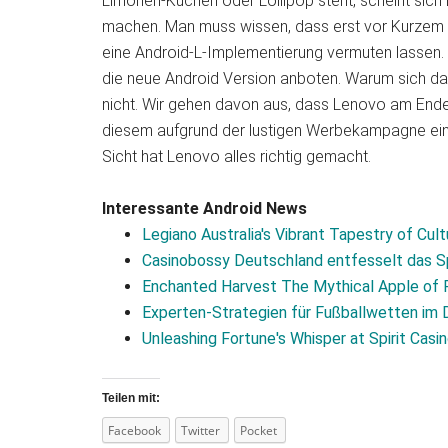
Limonen-Kuchen oder Lollipop steht, scheint si
machen. Man muss wissen, dass erst vor Kurzem B
eine Android-L-Implementierung vermuten lassen. 
die neue Android Version anboten. Warum sich das 
nicht. Wir gehen davon aus, dass Lenovo am Ende 
diesem aufgrund der lustigen Werbekampagne ein
Sicht hat Lenovo alles richtig gemacht.
Interessante Android News
Legiano Australia's Vibrant Tapestry of Cul
Casinobossy Deutschland entfesselt das S
Enchanted Harvest The Mythical Apple of 
Experten‑Strategien für Fußballwetten im 
Unleashing Fortune's Whisper at Spirit Cas
Teilen mit:
Facebook
Twitter
Pocket