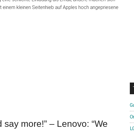
 einem kleinen Seitenhieb auf Apples hoch angepriesene
G
O
d say more!” – Lenovo: “We
L