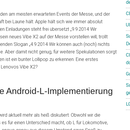
d
C
u den am meisten erwarteten Events der Messe, und der
ft bei Laune hält: Apple hält sich wie immer absolut
U
n Einladungen steht frei übersetzt „9.9.2014 Wir
S
in neues Vibe X2 auf der Messe vorstellen will, trollt
D
enden Slogan „4.9.2014 Wir können auch (noch) nichts
e. Aber damit nicht genug, für weitere Spekulationen sorgt
C
n ist ein bunter Lollipop zu erkennen. Eine erstes
d
f Lenovos Vibe X2?
G
S
ne Android-L-Implementierung
g
L
 aktuell mehr als heiß diskutiert. Obwohl wir die
 es für einen Unterschied macht, ob L für Lokomotive,