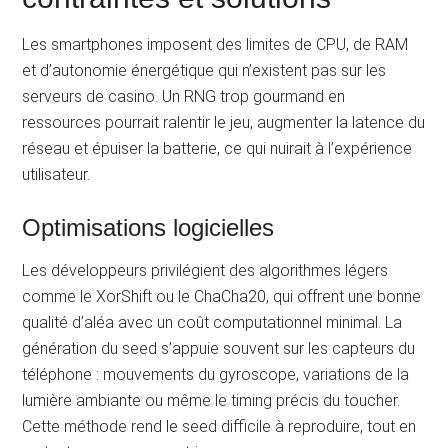
Les smartphones imposent des limites de CPU, de RAM
et d’autonomie énergétique qui n’existent pas sur les
serveurs de casino. Un RNG trop gourmand en
ressources pourrait ralentir le jeu, augmenter la latence du
réseau et épuiser la batterie, ce qui nuirait à l’expérience
utilisateur.
Optimisations logicielles
Les développeurs privilégient des algorithmes légers
comme le XorShift ou le ChaCha20, qui offrent une bonne
qualité d’aléa avec un coût computationnel minimal. La
génération du seed s’appuie souvent sur les capteurs du
téléphone : mouvements du gyroscope, variations de la
lumière ambiante ou même le timing précis du toucher.
Cette méthode rend le seed difficile à reproduire, tout en