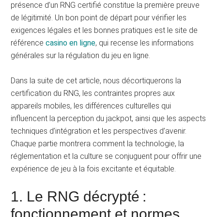
présence d’un RNG certifié constitue la première preuve
de légitimité. Un bon point de départ pour vérifier les
exigences légales et les bonnes pratiques est le site de
référence
casino en ligne
, qui recense les informations
générales sur la régulation du jeu en ligne.
Dans la suite de cet article, nous décortiquerons la
certification du RNG, les contraintes propres aux
appareils mobiles, les différences culturelles qui
influencent la perception du jackpot, ainsi que les aspects
techniques d’intégration et les perspectives d’avenir.
Chaque partie montrera comment la technologie, la
réglementation et la culture se conjuguent pour offrir une
expérience de jeu à la fois excitante et équitable.
1. Le RNG décrypté :
fonctionnement et normes