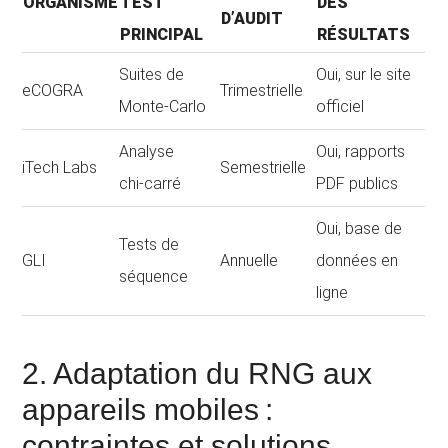
ORGANISME
TEST
DES
D’AUDIT
PRINCIPAL
RÉSULTATS
Suites de
Oui, sur le site
eCOGRA
Trimestrielle
Monte‑Carlo
officiel
Analyse
Oui, rapports
iTech Labs
Semestrielle
chi‑carré
PDF publics
Oui, base de
Tests de
GLI
Annuelle
données en
séquence
ligne
2. Adaptation du RNG aux
appareils mobiles :
contraintes et solutions