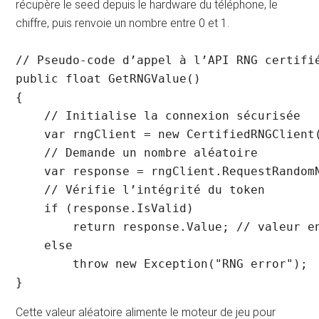
récupère le seed depuis le hardware du téléphone, le
chiffre, puis renvoie un nombre entre 0 et 1.
// Pseudo‑code d’appel à l’API RNG certifié
public float GetRNGValue()

{

    // Initialise la connexion sécurisée

    var rngClient = new CertifiedRNGClient(
    // Demande un nombre aléatoire

    var response = rngClient.RequestRandomN
    // Vérifie l’intégrité du token

    if (response.IsValid)

        return response.Value; // valeur en
    else

        throw new Exception("RNG error");

Cette valeur aléatoire alimente le moteur de jeu pour