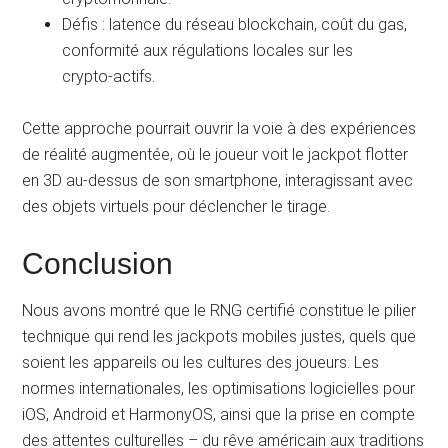
Défis : latence du réseau blockchain, coût du gas,
conformité aux régulations locales sur les
crypto‑actifs.
Cette approche pourrait ouvrir la voie à des expériences
de réalité augmentée, où le joueur voit le jackpot flotter
en 3D au-dessus de son smartphone, interagissant avec
des objets virtuels pour déclencher le tirage.
Conclusion
Nous avons montré que le RNG certifié constitue le pilier
technique qui rend les jackpots mobiles justes, quels que
soient les appareils ou les cultures des joueurs. Les
normes internationales, les optimisations logicielles pour
iOS, Android et HarmonyOS, ainsi que la prise en compte
des attentes culturelles – du rêve américain aux traditions