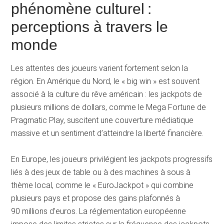
phénomène culturel :
perceptions à travers le
monde
Les attentes des joueurs varient fortement selon la
région. En Amérique du Nord, le « big win » est souvent
associé à la culture du rêve américain : les jackpots de
plusieurs millions de dollars, comme le Mega Fortune de
Pragmatic Play, suscitent une couverture médiatique
massive et un sentiment d’atteindre la liberté financière.
En Europe, les joueurs privilégient les jackpots progressifs
liés à des jeux de table ou à des machines à sous à
thème local, comme le « EuroJackpot » qui combine
plusieurs pays et propose des gains plafonnés à
90 millions d’euros. La réglementation européenne