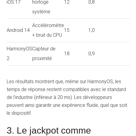
iOS 17
horloge
12
0,8
système
Accéléromètre
Android 14
15
1,0
+ bruit du CPU
HarmonyOS
Capteur de
18
0,9
2
proximité
Les résultats montrent que, même sur HarmonyOS, les
temps de réponse restent compatibles avec le standard
de l’industrie (inférieur à 20 ms). Les développeurs
peuvent ainsi garantir une expérience fluide, quel que soit
le dispositif.
3. Le jackpot comme