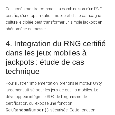
Ce succès montre comment la combinaison d’un RNG
certifié, d’une optimisation mobile et d’une campagne
culturelle ciblée peut transformer un simple jackpot en
phénomène de masse.
4. Integration du RNG certifié
dans les jeux mobiles à
jackpots : étude de cas
technique
Pour illustrer l’implémentation, prenons le moteur Unity,
largement utilisé pour les jeux de casino mobiles. Le
développeur intègre le SDK de l’organisme de
certification, qui expose une fonction
GetRandomNumber()
sécurisée. Cette fonction