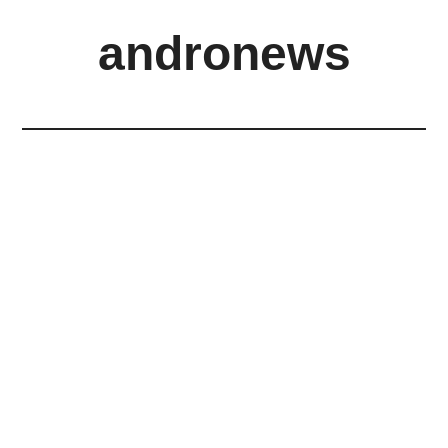
Skip
Zur
andronews
to
Hauptsidebar
main
springen
content
Android
News
HTC
Google
Samsung
und
mehr