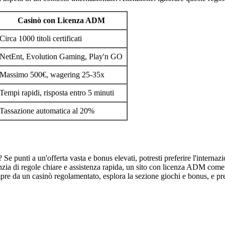
Casinò con Licenza ADM
Circa 1000 titoli certificati
NetEnt, Evolution Gaming, Play'n GO
Massimo 500€, wagering 25-35x
Tempi rapidi, risposta entro 5 minuti
Tassazione automatica al 20%
 punti a un'offerta vasta e bonus elevati, potresti preferire l'internazio
zia di regole chiare e assistenza rapida, un sito con licenza ADM come Fu
re da un casinò regolamentato, esplora la sezione giochi e bonus, e prepa