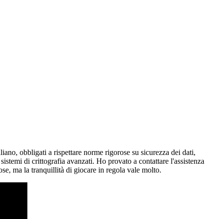
aliano, obbligati a rispettare norme rigorose su sicurezza dei dati,
istemi di crittografia avanzati. Ho provato a contattare l'assistenza
ose, ma la tranquillità di giocare in regola vale molto.