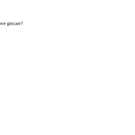
dove giocare?