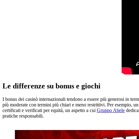
Le differenze su bonus e giochi
I bonus dei casinò internazionali tendono a essere più generosi in term
più moderate con termini più chiari e meno restrittivi. Per esempio, un
certificati e verificati per equità, un aspetto a cui
Gruppo Abele
dedica 
pratiche responsabili.