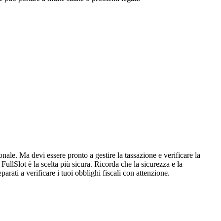
nale. Ma devi essere pronto a gestire la tassazione e verificare la
llSlot è la scelta più sicura. Ricorda che la sicurezza e la
rati a verificare i tuoi obblighi fiscali con attenzione.