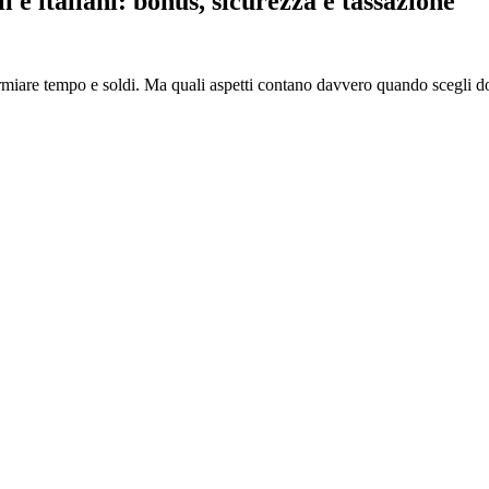
 e italiani: bonus, sicurezza e tassazione
isparmiare tempo e soldi. Ma quali aspetti contano davvero quando scegli 