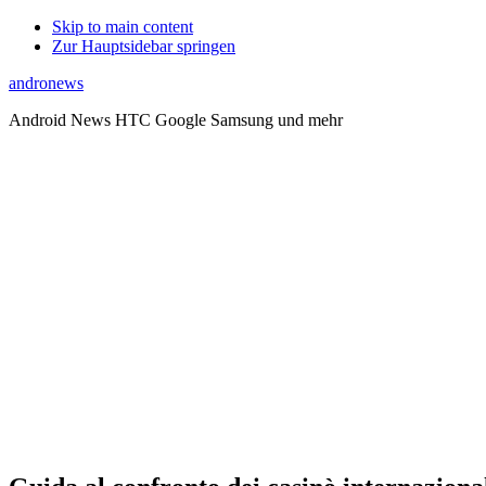
Skip to main content
Zur Hauptsidebar springen
andronews
Android News HTC Google Samsung und mehr