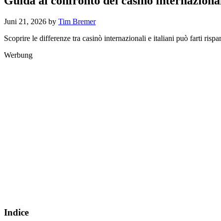
Guida al confronto dei casinò internazionali
Juni 21, 2026
by
Tim Bremer
Scoprire le differenze tra casinò internazionali e italiani può farti r
Werbung
Indice