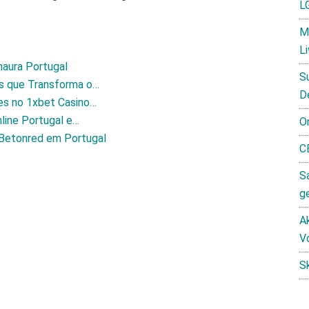
L
M
L
naura Portugal
S
s que Transforma o…
D
es no 1xbet Casino…
line Portugal e…
O
Betonred em Portugal
C
S
g
Ak
V
S