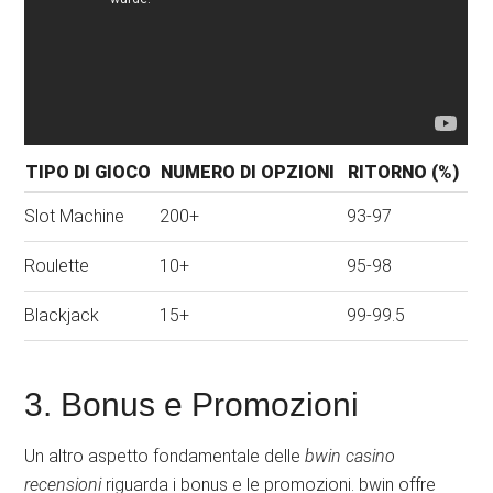
TIPO DI GIOCO
NUMERO DI OPZIONI
RITORNO (%)
Slot Machine
200+
93-97
Roulette
10+
95-98
Blackjack
15+
99-99.5
3. Bonus e Promozioni
Un altro aspetto fondamentale delle
bwin casino
recensioni
riguarda i bonus e le promozioni. bwin offre