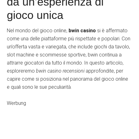
da un’esperienza di
gioco unica
Nel mondo del gioco online,
bwin casino
si è affermato
come una delle piattaforme più rispettate e popolari. Con
un’offerta vasta e variegata, che include giochi da tavolo,
slot machine e scommesse sportive, bwin continua a
attrarre giocatori da tutto il mondo. In questo articolo,
esploreremo
bwin casino recensioni
approfondite, per
capire come si posiziona nel panorama del gioco online
e quali sono le sue peculiarità.
Werbung