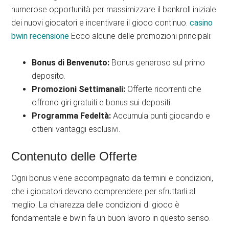
numerose opportunità per massimizzare il bankroll iniziale
dei nuovi giocatori e incentivare il gioco continuo.
casino
bwin recensione
Ecco alcune delle promozioni principali:
Bonus di Benvenuto:
Bonus generoso sul primo
deposito.
Promozioni Settimanali:
Offerte ricorrenti che
offrono giri gratuiti e bonus sui depositi.
Programma Fedeltà:
Accumula punti giocando e
ottieni vantaggi esclusivi.
Contenuto delle Offerte
Ogni bonus viene accompagnato da termini e condizioni,
che i giocatori devono comprendere per sfruttarli al
meglio. La chiarezza delle condizioni di gioco è
fondamentale e bwin fa un buon lavoro in questo senso.