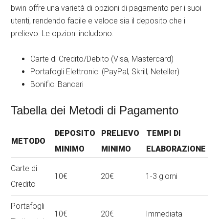
bwin offre una varietà di opzioni di pagamento per i suoi
utenti, rendendo facile e veloce sia il deposito che il
prelievo. Le opzioni includono:
Carte di Credito/Debito (Visa, Mastercard)
Portafogli Elettronici (PayPal, Skrill, Neteller)
Bonifici Bancari
Tabella dei Metodi di Pagamento
DEPOSITO
PRELIEVO
TEMPI DI
METODO
MINIMO
MINIMO
ELABORAZIONE
Carte di
10€
20€
1-3 giorni
Credito
Portafogli
10€
20€
Immediata