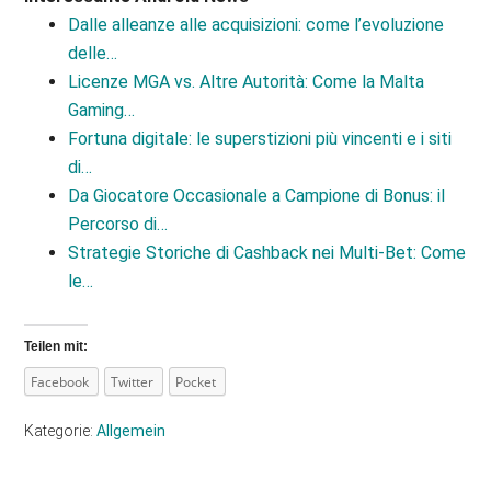
Dalle alleanze alle acquisizioni: come l’evoluzione
delle…
Licenze MGA vs. Altre Autorità: Come la Malta
Gaming…
Fortuna digitale: le superstizioni più vincenti e i siti
di…
Da Giocatore Occasionale a Campione di Bonus: il
Percorso di…
Strategie Storiche di Cashback nei Multi‑Bet: Come
le…
Teilen mit:
Facebook
Twitter
Pocket
Kategorie:
Allgemein