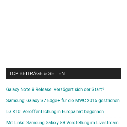
TOP BEITRÄGE & SEITEN
Galaxy Note 8 Release: Verzögert sich der Start?
Samsung: Galaxy S7 Edge+ für die MWC 2016 gestrichen
LG K10: Veröffentlichung in Europa hat begonnen
Mit Links: Samsung Galaxy S8 Vorstellung im Livestream