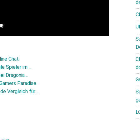
d
C
U
S
D
line Chat
C
le Spieler im…
d
bei Dragonia…
G
Gamers Paradise
de Vergleich für…
S
g
L