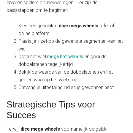
ervaren spelers als nieuwelingen. Hier zijn de
basisstappen om te beginnen:
Kies een geschikte
dice mega wheels
tafel of
online platform.
Plaats je inzet op de gewenste segmenten van het
wiel.
Draai het wiel
mega hot wheels
en gooi de
dobbelstenen tegelijkertijd.
Bekijk de waarde van de dobbelstenen en het
gebied waarop het wiel stopt.
Ontvang je uitbetaling indien je gewonnen hebt!
Strategische Tips voor
Succes
Terwijl
dice mega wheels
voornamelijk op geluk