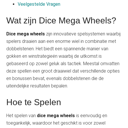
Veelgestelde Vragen
Wat zijn Dice Mega Wheels?
Dice mega wheels
zijn innovatieve spelsystemen waarbij
spelers draaien aan een enorme wiel in combinatie met
dobbelstenen. Het biedt een spannende manier van
gokken en winstrategieën waarbij de uitkomst is
gebaseerd op zowel geluk als tactiek. Meestal omvatten
deze spellen een groot draaiwiel dat verschillende opties
en bonussen bevat, evenals dobbelstenen die de
uiteindelijke resultaten bepalen.
Hoe te Spelen
Het spelen van
dice mega wheels
is eenvoudig en
toegankelijk, waardoor het geschikt is voor zowel