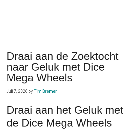
Draai aan de Zoektocht
naar Geluk met Dice
Mega Wheels
Juli 7, 2026
by
Tim Bremer
Draai aan het Geluk met
de Dice Mega Wheels