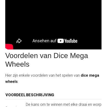
Voordelen van Dice Mega
Wheels
Hier zijn enkele voordelen van het spelen van
dice mega
wheels
:
VOORDEEL
BESCHRIJVING
De kans om te winnen met elke draai en worp