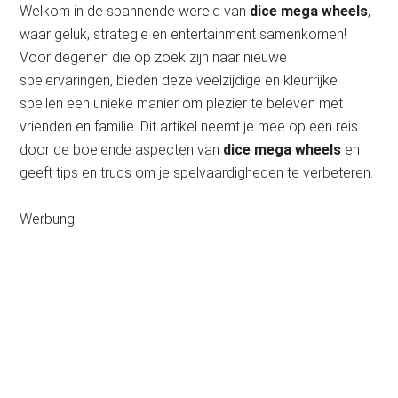
Welkom in de spannende wereld van
dice mega wheels
,
waar geluk, strategie en entertainment samenkomen!
Voor degenen die op zoek zijn naar nieuwe
spelervaringen, bieden deze veelzijdige en kleurrijke
spellen een unieke manier om plezier te beleven met
vrienden en familie. Dit artikel neemt je mee op een reis
door de boeiende aspecten van
dice mega wheels
en
geeft tips en trucs om je spelvaardigheden te verbeteren.
Werbung