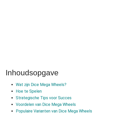
Inhoudsopgave
Wat zijn Dice Mega Wheels?
Hoe te Spelen
Strategische Tips voor Succes
Voordelen van Dice Mega Wheels
Populaire Varianten van Dice Mega Wheels