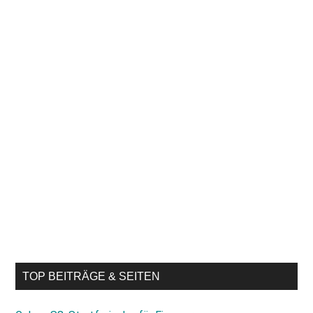
TOP BEITRÄGE & SEITEN