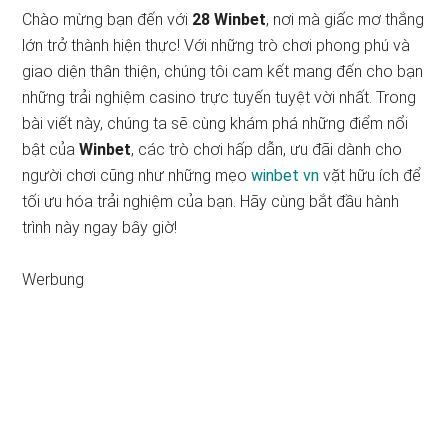
Chào mừng bạn đến với
28 Winbet
, nơi mà giấc mơ thắng
lớn trở thành hiện thực! Với những trò chơi phong phú và
giao diện thân thiện, chúng tôi cam kết mang đến cho bạn
những trải nghiệm casino trực tuyến tuyệt vời nhất. Trong
bài viết này, chúng ta sẽ cùng khám phá những điểm nổi
bật của
Winbet
, các trò chơi hấp dẫn, ưu đãi dành cho
người chơi cũng như những mẹo
winbet vn
vặt hữu ích để
tối ưu hóa trải nghiệm của bạn. Hãy cùng bắt đầu hành
trình này ngay bây giờ!
Werbung