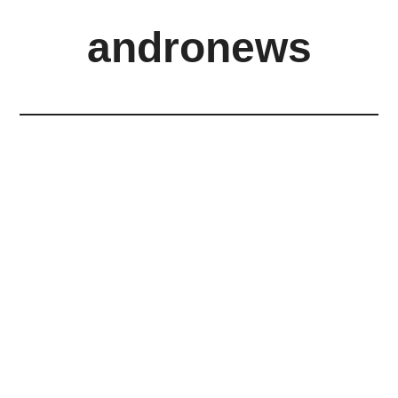
Skip
Zur
andronews
to
Hauptsidebar
main
springen
content
Android
News
HTC
Google
Samsung
und
mehr