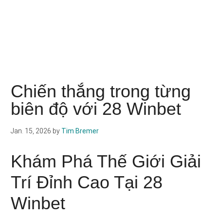
Chiến thắng trong từng
biên độ với 28 Winbet
Jan. 15, 2026
by
Tim Bremer
Khám Phá Thế Giới Giải
Trí Đỉnh Cao Tại 28
Winbet