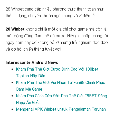
28 Winbet cung cấp nhiều phương thức thanh toán như
thẻ tín dụng, chuyển khoản ngân hàng và ví điện tử.
28 Winbet
không chỉ là một địa chỉ chơi game mà còn là
một cộng đồng đam mê cá cược. Hãy gia nhập chúng tôi
ngay hôm nay để không bỏ lỡ những trải nghiệm độc đáo
và cơ hội chiến thắng tuyệt vời!
Interessante Android News
Khám Phá Thế Giới Cược Đỉnh Cao Với 188bet
Taptap Hấp Dẫn
Khám Phá Thế Giới Vui Nhộn Từ Fun88 Chinh Phục
Đam Mê Game
Khám Phá Cánh Cửa Đột Phá Thế Giới F8BET Đăng
Nhập Ẩn Giấu
Mengenal APK Winbet untuk Pengalaman Taruhan