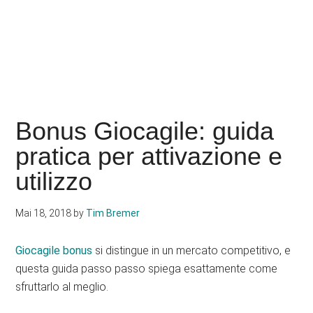
Bonus Giocagile: guida
pratica per attivazione e
utilizzo
Mai 18, 2018
by
Tim Bremer
Giocagile bonus
si distingue in un mercato competitivo, e
questa guida passo passo spiega esattamente come
sfruttarlo al meglio.