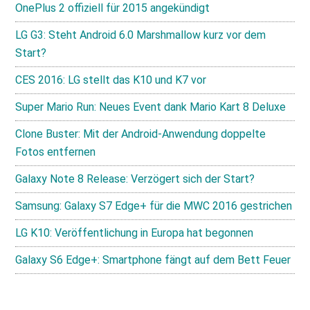
OnePlus 2 offiziell für 2015 angekündigt
LG G3: Steht Android 6.0 Marshmallow kurz vor dem
Start?
CES 2016: LG stellt das K10 und K7 vor
Super Mario Run: Neues Event dank Mario Kart 8 Deluxe
Clone Buster: Mit der Android-Anwendung doppelte
Fotos entfernen
Galaxy Note 8 Release: Verzögert sich der Start?
Samsung: Galaxy S7 Edge+ für die MWC 2016 gestrichen
LG K10: Veröffentlichung in Europa hat begonnen
Galaxy S6 Edge+: Smartphone fängt auf dem Bett Feuer