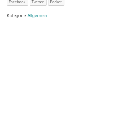
Facebook
Twitter
Pocket
Kategorie:
Allgemein
Haupt-
Sidebar