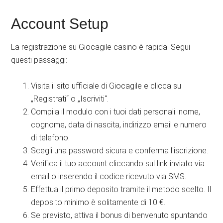
Account Setup
La registrazione su Giocagile casino è rapida. Segui
questi passaggi:
Visita il sito ufficiale di Giocagile e clicca su
„Registrati“ o „Iscriviti“.
Compila il modulo con i tuoi dati personali: nome,
cognome, data di nascita, indirizzo email e numero
di telefono.
Scegli una password sicura e conferma l'iscrizione.
Verifica il tuo account cliccando sul link inviato via
email o inserendo il codice ricevuto via SMS.
Effettua il primo deposito tramite il metodo scelto. Il
deposito minimo è solitamente di 10 €.
Se previsto, attiva il bonus di benvenuto spuntando