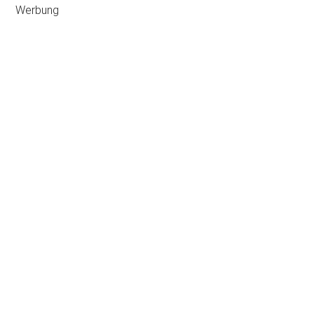
Werbung