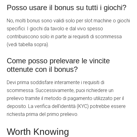
Posso usare il bonus su tutti i giochi?
No, molti bonus sono validi solo per slot machine o giochi
specifici. I giochi da tavolo e dal vivo spesso
contribuiscono solo in parte ai requisiti di scommessa
(vedi tabella sopra).
Come posso prelevare le vincite
ottenute con il bonus?
Devi prima soddisfare interamente i requisiti di
scommessa. Successivamente, puoi richiedere un
prelievo tramite il metodo di pagamento utilizzato per il
deposito. La verifica dell'identità (KYC) potrebbe essere
richiesta prima del primo prelievo.
Worth Knowing