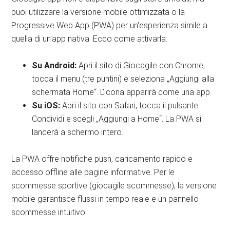
puoi utilizzare la versione mobile ottimizzata o la
Progressive Web App (PWA) per un'esperienza simile a
quella di un'app nativa. Ecco come attivarla:
Su Android:
Apri il sito di Giocagile con Chrome,
tocca il menu (tre puntini) e seleziona „Aggiungi alla
schermata Home“. L'icona apparirà come una app.
Su iOS:
Apri il sito con Safari, tocca il pulsante
Condividi e scegli „Aggiungi a Home“. La PWA si
lancerà a schermo intero.
La PWA offre notifiche push, caricamento rapido e
accesso offline alle pagine informative. Per le
scommesse sportive (giocagile scommesse), la versione
mobile garantisce flussi in tempo reale e un pannello
scommesse intuitivo.