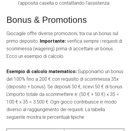
l'apposita casella o contattando l'assistenza.
Bonus & Promotions
Giocagile offre diverse promozioni, tra cui un bonus sul
primo deposito.
Importante:
verifica sempre i requisiti di
scommessa (wagering) prima di accettare un bonus.
Ecco un esempio di calcolo.
Esempio di calcolo matematico:
Supponiamo un bonus
del 100% fino a 200 € con requisito di scommessa 35x
(deposito + bonus). Se depositi 50 €, ricevi 50 € di bonus.
L'importo totale da scommettere è: (50 € + 50 €) × 35 =
100 € × 35 = 3.500 €. Ogni gioco contribuisce in modo
diverso al raggiungimento dei requisiti. La tabella
seguente mostra le percentuali tipiche: