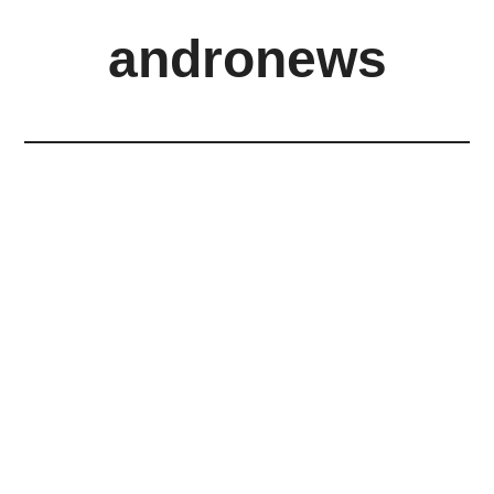
Skip
Zur
andronews
to
Hauptsidebar
main
springen
content
Android
News
HTC
Google
Samsung
und
mehr