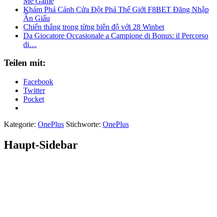
Mê Game
Khám Phá Cánh Cửa Đột Phá Thế Giới F8BET Đăng Nhập
Ẩn Giấu
Chiến thắng trong từng biên độ với 28 Winbet
Da Giocatore Occasionale a Campione di Bonus: il Percorso
di…
Teilen mit:
Facebook
Twitter
Pocket
Kategorie:
OnePlus
Stichworte:
OnePlus
Haupt-Sidebar