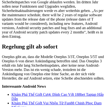
Sicherheitspatches von Google ablaufen werden. Im dritten Jahr
sollen neue Funktionen und Upgrades wegfallen,
Sicherheitsaktualisierungen werde es aber weiterhin geben. „As per
the maintenance schedule, there will be 2 years of regular software
updates from the release date of the phone (release dates of T
variants would be considered), including new features, Android
versions, Android security patches and bug fixes and an additional
year of Android security patch updates every 2 months“, heißt es in
dem Eintrag.
Regelung gilt ab sofort
Oneplus gibt an, dass die Modelle Oneplus 3/3T, Oneplus 5/5T und
Oneplus 6 von dieser Ankündigung betroffen sind. Das Oneplus 3
erhält ein Jahr lang Sicherheitsupdates, aber keine neue Android-
Version mehr. Das ist ein wenig schade, trotzdem ist die
Ankündigung von Oneplus eine feine Sache, an der sich viele
Hersteller, die auf Android setzen, eine Scheibe abschneiden sollten.
Interessante Android News
Khám Phá Thế Giới Cược Đỉnh Cao Với 188bet Taptap Hấp
Dẫn
Khám Phá Thế Giới Vui Nhộn Từ Fun88 Chinh Phục Đam