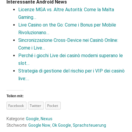
Interessante Android News
Licenze MGA vs. Altre Autorità: Come la Malta
Gaming…
Live Casino on the Go: Come i Bonus per Mobile
Rivoluzionano…
Sincronizzazione Cross‑Device nei Casinò Online:
Come i Live…
Perché i giochi Live dei casinò moderni superano le
slot…
Strategia di gestione del rischio per i VIP dei casinò
live:…
Teilen mit:
Facebook
Twitter
Pocket
Kategorie:
Google
,
Nexus
Stichworte:
Google Now
,
Ok Google
,
Sprachsteuerung