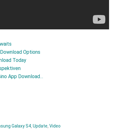
Awaits
e Download Options
nload Today
spektiven
asino App Download…
sung Galaxy S4
,
Update
,
Video