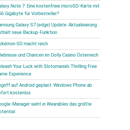
alaxy Note 7: Eine kostenfreie microSD-Karte mit
56 Gigabyte für Vorbesteller?
amsung Galaxy S7 (edge) Update: Aktualisierung
nthält neue Backup-Funktion
okémon GO macht reich
rlebnisse und Chancen im Dolly Casino Österreich
leash Your Luck with Slotomania's Thrilling Free
ame Experience
ngriff auf Android geplant: Windows Phone ab
ofort kostenlos
oogle-Manager sieht in Wearables das größte
otential