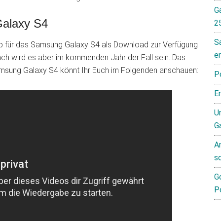
G
Galaxy S4
2
S
p für das Samsung Galaxy S4 als Download zur Verfügung
e
t nach wird es aber im kommenden Jahr der Fall sein. Das
amsung Galaxy S4 könnt Ihr Euch im Folgenden anschauen:
P
E
Un
G
A
s
G
P