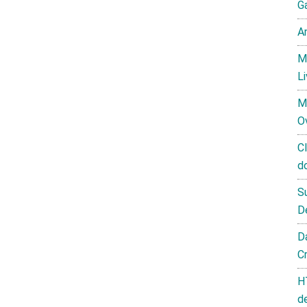
G
A
M
L
M
O
C
d
S
D
D
C
H
d