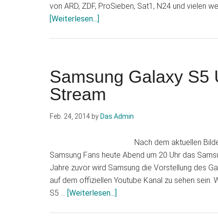
von ARD, ZDF, ProSieben, Sat1, N24 und vielen w
Infos
[Weiterlesen...]
zum
Plugin
Magine
TV
Samsung Galaxy S5 
–
Stream
kostenloser
und
Feb. 24, 2014
by
Das Admin
legaler
Streamingdienst
Nach dem aktuellen Bild
für
Samsung Fans heute Abend um 20 Uhr das Samsun
65
Jahre zuvor wird Samsung die Vorstellung des Ga
deutsche
auf dem offiziellen Youtube Kanal zu sehen sei
TV-
Infos
S5 …
[Weiterlesen...]
Sender
zum
Plugin