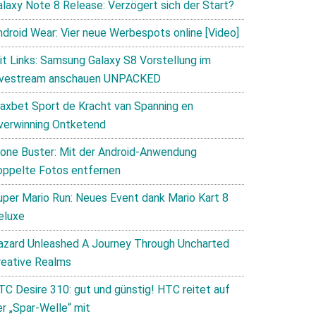
alaxy Note 8 Release: Verzögert sich der Start?
ndroid Wear: Vier neue Werbespots online [Video]
it Links: Samsung Galaxy S8 Vorstellung im
ivestream anschauen UNPACKED
axbet Sport de Kracht van Spanning en
verwinning Ontketend
lone Buster: Mit der Android-Anwendung
oppelte Fotos entfernen
uper Mario Run: Neues Event dank Mario Kart 8
eluxe
azard Unleashed A Journey Through Uncharted
reative Realms
TC Desire 310: gut und günstig! HTC reitet auf
er „Spar-Welle“ mit