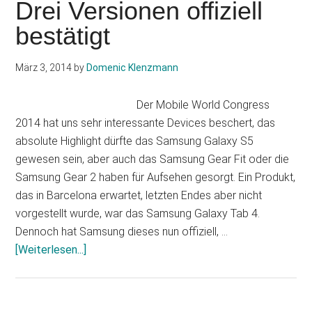
Drei Versionen offiziell
4:
bestätigt
Drei
AMOL
Tablet
März 3, 2014
by
Domenic Klenzmann
eingep
Der Mobile World Congress
2014 hat uns sehr interessante Devices beschert, das
absolute Highlight dürfte das Samsung Galaxy S5
gewesen sein, aber auch das Samsung Gear Fit oder die
Samsung Gear 2 haben für Aufsehen gesorgt. Ein Produkt,
das in Barcelona erwartet, letzten Endes aber nicht
vorgestellt wurde, war das Samsung Galaxy Tab 4.
Dennoch hat Samsung dieses nun offiziell, …
Infos
[Weiterlesen...]
zum
Plugin
Samsung