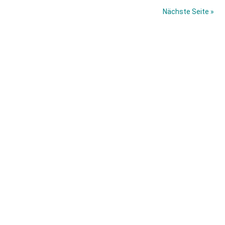
Galaxy
Nächste Seite »
Tab
4:
Haupt-
Drei
Versionen
Sidebar
offiziell
bestätigt