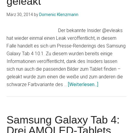
geleakt
vorgestellt
März 30, 2014
by
Domenic Klenzmann
Der bekannte Insider @evleaks
hat wieder einmal einen Leak veröffentlicht, in diesem
Falle handelt es sich um Presse-Renderings des Samsung
Galaxy Tab 4 10.1. Zu diesem wurden bereits einige
Informationen veröffentlicht, dank des Insiders lassen
sich nun auch die passenden Bilder zum Tablet finden –
geleakt wurde zum einen die weiße und zum anderen die
Infos
schwarze Farbvariante des …
[Weiterlesen...]
zum
Plugin
Samsung
Galaxy
Samsung Galaxy Tab 4:
Tab
Drei AMOLED-Tablets
4