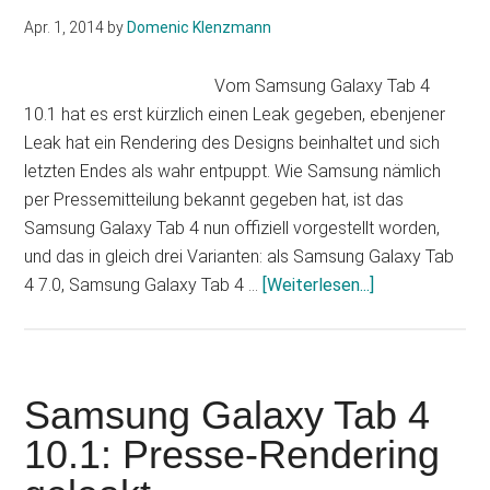
Preise
Apr. 1, 2014
by
Domenic Klenzmann
geleakt,
ab
Vom Samsung Galaxy Tab 4
199
10.1 hat es erst kürzlich einen Leak gegeben, ebenjener
Euro
Leak hat ein Rendering des Designs beinhaltet und sich
letzten Endes als wahr entpuppt. Wie Samsung nämlich
per Pressemitteilung bekannt gegeben hat, ist das
Samsung Galaxy Tab 4 nun offiziell vorgestellt worden,
und das in gleich drei Varianten: als Samsung Galaxy Tab
Infos
4 7.0, Samsung Galaxy Tab 4 …
[Weiterlesen...]
zum
Plugin
Samsung
Galaxy
Samsung Galaxy Tab 4
Tab
10.1: Presse-Rendering
4
offiziell