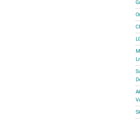
G
O
C
L
M
L
S
D
Ak
V
S