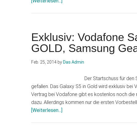
Infos
[Weiterlesen...]
zum
Plugin
Telekom:
Galaxy
Exklusiv: Vodafone 
S5
GOLD, Samsung Gear 
mit
Vertrag
Feb. 25, 2014
by
Das Admin
Vorbestellung!
Der Startschuss für den
gefallen. Das Galaxy S5 in Gold wird exklusiv b
Vertrag bei Vodafone gibt es kostenlos noch die
dazu. Allerdings kommen nur die ersten Vorbestel
Infos
[Weiterlesen...]
zum
Plugin
Exklusiv: