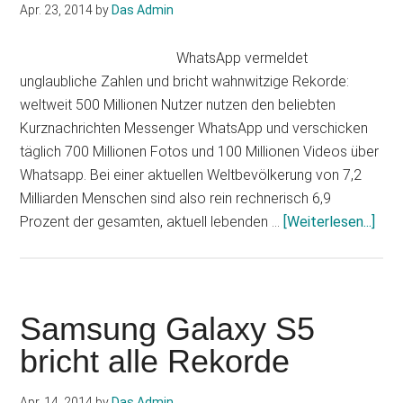
Apr. 23, 2014
by
Das Admin
WhatsApp vermeldet
unglaubliche Zahlen und bricht wahnwitzige Rekorde:
weltweit 500 Millionen Nutzer nutzen den beliebten
Kurznachrichten Messenger WhatsApp und verschicken
täglich 700 Millionen Fotos und 100 Millionen Videos über
Whatsapp. Bei einer aktuellen Weltbevölkerung von 7,2
Milliarden Menschen sind also rein rechnerisch 6,9
Info
Prozent der gesamten, aktuell lebenden …
[Weiterlesen...]
zum
Plug
Wha
Reko
Samsung Galaxy S5
7
bricht alle Rekorde
Pro
der
Apr. 14, 2014
by
Das Admin