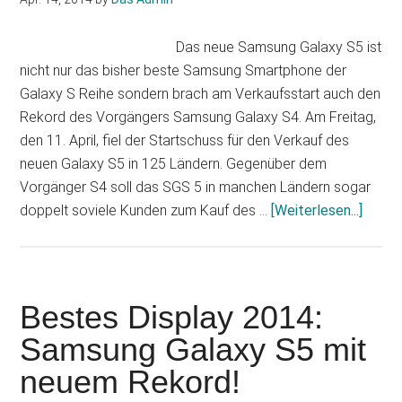
Wel
nut
Das neue Samsung Galaxy S5 ist
Wha
nicht nur das bisher beste Samsung Smartphone der
Galaxy S Reihe sondern brach am Verkaufsstart auch den
Rekord des Vorgängers Samsung Galaxy S4. Am Freitag,
den 11. April, fiel der Startschuss für den Verkauf des
neuen Galaxy S5 in 125 Ländern. Gegenüber dem
Vorgänger S4 soll das SGS 5 in manchen Ländern sogar
Infos
doppelt soviele Kunden zum Kauf des …
[Weiterlesen...]
zum
Plugin
Sams
Galax
Bestes Display 2014:
S5
Samsung Galaxy S5 mit
bricht
neuem Rekord!
alle
Rekor