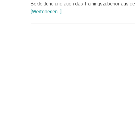
Bekleidung und auch das Trainingszubehör aus d
Infos
[Weiterlesen...]
zum
Plugin
Adidas
miCoach
Smart
Ball
–
High-
Tech-
Fußball
steigert
Trainingserfolge