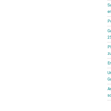
S
e
P
G
2
P
z
E
Un
G
A
s