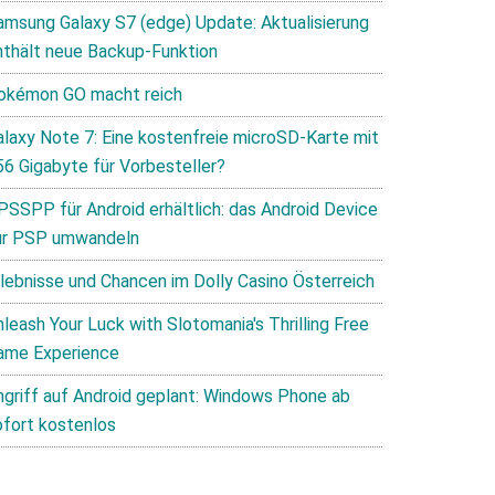
amsung Galaxy S7 (edge) Update: Aktualisierung
nthält neue Backup-Funktion
okémon GO macht reich
alaxy Note 7: Eine kostenfreie microSD-Karte mit
56 Gigabyte für Vorbesteller?
PSSPP für Android erhältlich: das Android Device
ur PSP umwandeln
rlebnisse und Chancen im Dolly Casino Österreich
leash Your Luck with Slotomania's Thrilling Free
ame Experience
ngriff auf Android geplant: Windows Phone ab
ofort kostenlos