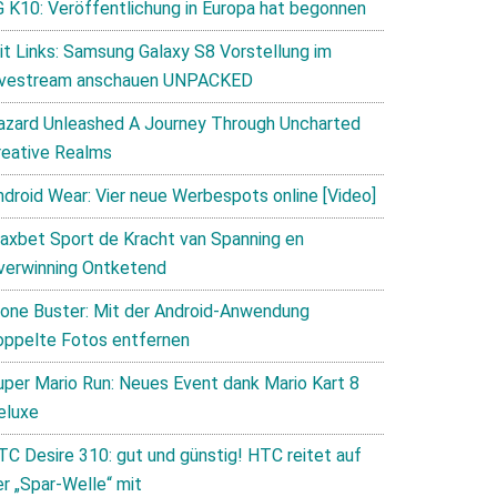
G K10: Veröffentlichung in Europa hat begonnen
it Links: Samsung Galaxy S8 Vorstellung im
ivestream anschauen UNPACKED
azard Unleashed A Journey Through Uncharted
reative Realms
ndroid Wear: Vier neue Werbespots online [Video]
axbet Sport de Kracht van Spanning en
verwinning Ontketend
lone Buster: Mit der Android-Anwendung
oppelte Fotos entfernen
uper Mario Run: Neues Event dank Mario Kart 8
eluxe
TC Desire 310: gut und günstig! HTC reitet auf
er „Spar-Welle“ mit