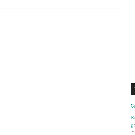
zum
Plugin
Mate
9
Lite:
Hinweise
deuten
auf
5,5-
Zoll-
Display
G
S
g