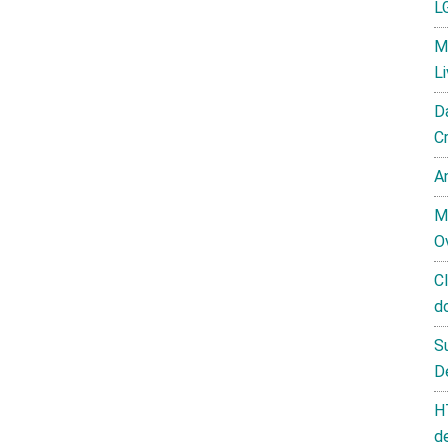
L
M
L
D
C
A
M
O
C
d
S
D
H
d