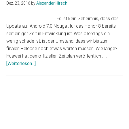
Dez. 23, 2016
by
Alexander Hirsch
Es ist kein Geheimnis, dass das
Update auf Android 7.0 Nougat für das Honor 8 bereits
seit einiger Zeit in Entwicklung ist. Was allerdings ein
wenig schade ist, ist der Umstand, dass wir bis zum
finalen Release noch etwas warten müssen. Wie lange?
Huawei hat den offiziellen Zeitplan veröffentlicht. …
Infos
[Weiterlesen...]
zum
Plugin
Honor
8:
Haupt-
Kein
Sidebar
Update
auf
Android