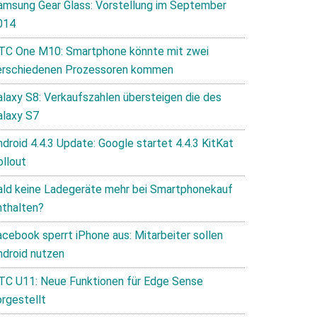
amsung Gear Glass: Vorstellung im September
014
TC One M10: Smartphone könnte mit zwei
erschiedenen Prozessoren kommen
alaxy S8: Verkaufszahlen übersteigen die des
alaxy S7
ndroid 4.4.3 Update: Google startet 4.4.3 KitKat
ollout
ald keine Ladegeräte mehr bei Smartphonekauf
nthalten?
acebook sperrt iPhone aus: Mitarbeiter sollen
ndroid nutzen
TC U11: Neue Funktionen für Edge Sense
orgestellt