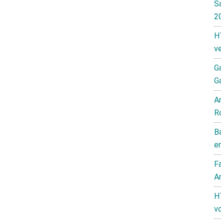
S
2
H
v
G
G
A
R
B
e
F
A
H
v